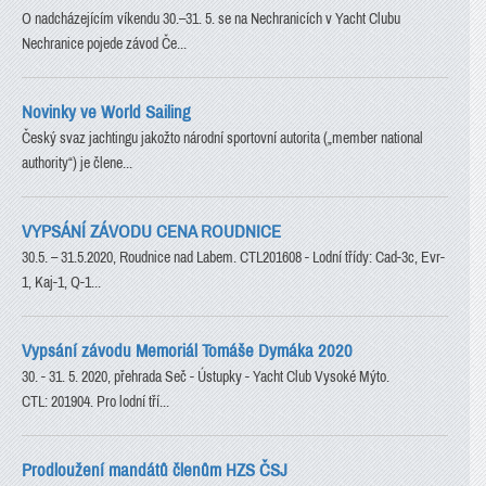
O nadcházejícím víkendu 30.–31. 5. se na Nechranicích v Yacht Clubu
Nechranice pojede závod Če...
Novinky ve World Sailing
Český svaz jachtingu jakožto národní sportovní autorita („member national
authority“) je člene...
VYPSÁNÍ ZÁVODU CENA ROUDNICE
30.5. – 31.5.2020, Roudnice nad Labem. CTL201608 - Lodní třídy: Cad-3c, Evr-
1, Kaj-1, Q-1...
Vypsání závodu Memoriál Tomáše Dymáka 2020
30. - 31. 5. 2020, přehrada Seč - Ústupky - Yacht Club Vysoké Mýto.
CTL: 201904. Pro lodní tří...
Prodloužení mandátů členům HZS ČSJ