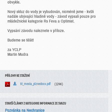
obvykle.
Nový skluz do vody je vybudován, nicméně jsme - kvůli
nadále ubývající hladině vody - závod vypsali pouze pro
mládežnické kategorie Rs Feva a Optimist.
Vypsání závodu naleznete v příloze.
Budeme se těšit!
za YCLP
Martin Mudra
PŘÍLOHY KE STAŽENÍ
tit_mesta_plznedocx.pdf
(124K)
STARŠÍ ČLÁNKY Z KATEGORIE INFORMACE ZE SVAZU
Pozvánka na Nechranice