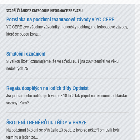
STARŠÍ ČLÁNKY Z KATEGORIE INFORMACE ZE SVAZU
Pozvánka na podzimní teamracové závody v YC CERE
YC CERE zve všechny závodníky i fanoušky jachtingu na listopadové závody,
které se budou konat...
Smuteční oznámení
S velkou lítostí oznamujeme, že ve středu 16. října 2024 zemřel ve věku
nedožitých 75...
Regata dospělých na lodích třídy Optimist
Jsi jachtař, nebo rodič a je ti víc než 18 let? Tak přijeď na ukončení jachtařské
sezony! Kam?...
ŠKOLENÍ TRENÉRŮ III. TŘÍDY V PRAZE
Na podzimní školení se přihlásilo 13 osob, z toho se někteří omluvili kvůli
termínu a jeden ze...