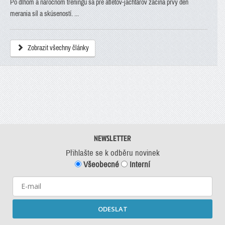
Po dlhom a náročnom tréningu sa pre atlétov-jachtárov začína prvý deň
merania síl a skúseností. ...
Zobrazit všechny články
NEWSLETTER
Přihlašte se k odběru novinek
Všeobecné
Interní
ODESLAT