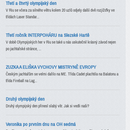
Třetí a čtvrtý olympijský den
V Riu se včera za silného větru kolem 20 uzlů odjely další dvě rozjížďky ve
třídách Laser Standar...
Třetí ročník INTERPOHÁRU na Slezské Hartě
V době Olympijských her v Riu se také u nás uskutečnil krásný závod nejen
po jachtařské stránce, ...
ZUZKA A ELIŠKA VYCHOVY MISTRYNĚ EVROPY
Českým jachtařům se velmi dařilo na ME. Třída Cadet plachtila na Balatonu a
třída Fireball na Lag...
Druhý olympijský den
Druhý olympijský den přinesl slabý vítr. Jak si vedli naši?
Veronika po prvním dnu na OH sedmá