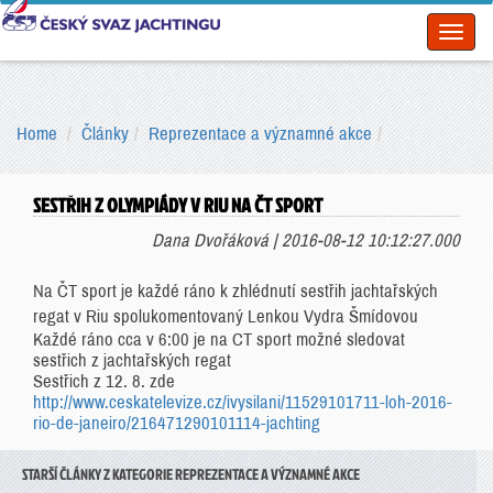
Toggl
naviga
Home
Články
Reprezentace a významné akce
SESTŘIH Z OLYMPIÁDY V RIU NA ČT SPORT
Dana Dvořáková | 2016-08-12 10:12:27.000
Na ČT sport je každé ráno k zhlédnutí sestřih jachtařských
regat v Riu spolukomentovaný Lenkou Vydra Šmídovou
Každé ráno cca v 6:00 je na CT sport možné sledovat
sestřich z jachtařských regat
Sestřich z 12. 8. zde
http://www.ceskatelevize.cz/ivysilani/11529101711-loh-2016-
rio-de-janeiro/216471290101114-jachting
STARŠÍ ČLÁNKY Z KATEGORIE REPREZENTACE A VÝZNAMNÉ AKCE