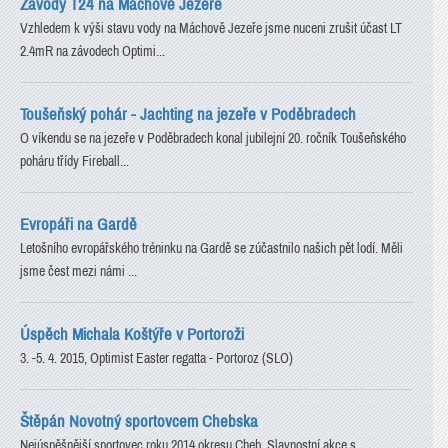
Závody T24 na Máchově Jezeře
Vzhledem k výši stavu vody na Máchově Jezeře jsme nuceni zrušit účast LT
2.4mR na závodech Optimi...
Toušeňský pohár - Jachting na jezeře v Poděbradech
O víkendu se na jezeře v Poděbradech konal jubilejní 20. ročník Toušeňského
poháru třídy Fireball...
Evropáři na Gardě
Letošního evropářského tréninku na Gardě se zúčastnilo našich pět lodí. Měli
jsme čest mezi námi ...
Úspěch Michala Koštýře v Portoroži
3. -5. 4. 2015, Optimist Easter regatta - Portoroz (SLO)
Štěpán Novotný sportovcem Chebska
Nejúspěšnější sportovec roku 2014 okresu Cheb. Slavnostní akce s