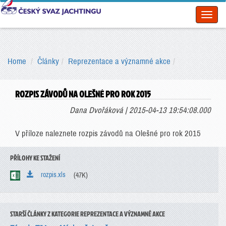
Toggl
naviga
Home
Články
Reprezentace a významné akce
ROZPIS ZÁVODŮ NA OLEŠNÉ PRO ROK 2015
Dana Dvořáková | 2015-04-13 19:54:08.000
V příloze naleznete rozpis závodů na Olešné pro rok 2015
PŘÍLOHY KE STAŽENÍ
rozpis.xls
(47K)
STARŠÍ ČLÁNKY Z KATEGORIE REPREZENTACE A VÝZNAMNÉ AKCE