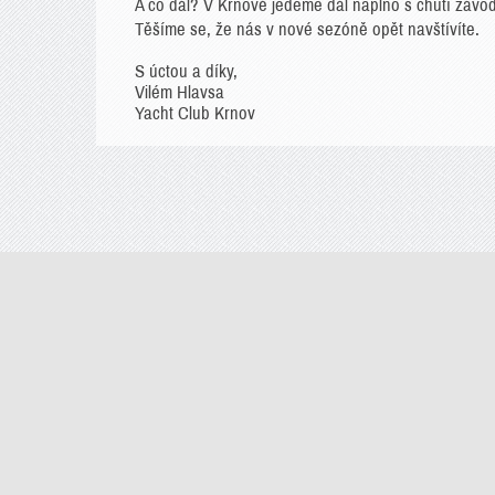
A co dál? V Krnově jedeme dál naplno s chutí závodit
Těšíme se, že nás v nové sezóně opět navštívít
S úctou a díky,
Vilém Hlavsa
Yacht Club Krnov