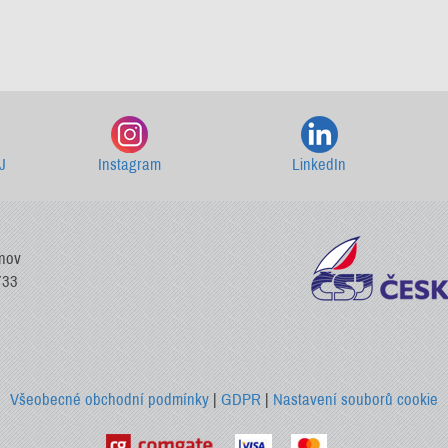
Starší newslettery ke stažení
J
Instagram
LinkedIn
vnov
733
Všeobecné obchodní podmínky
|
GDPR
|
Nastavení souborů cookie