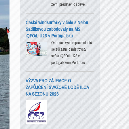
zemí představilo i devě...
České windsurfařky v čele s Nelou
Sadílkovou zabodovaly na MS
iQFOiL U23 v Portugalsku
Osm českých reprezentantů
se zúčastnilo mistrovství
světa iQFOiL U23 v
portugalském Portimau. ...
VÝZVA PRO ZÁJEMCE O
ZAPŮJČENÍ SVAZOVÉ LODĚ ILCA
NA SEZONU 2026