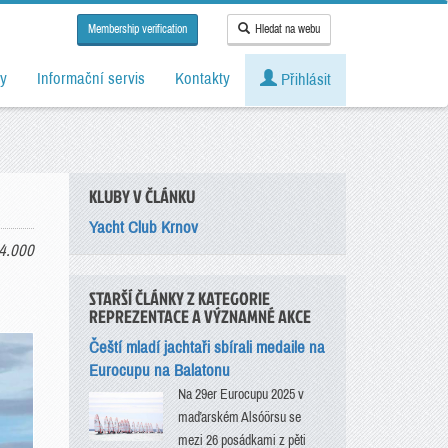
Membership verification
Hledat na webu
y
Informační servis
Kontakty
Přihlásit
KLUBY V ČLÁNKU
Yacht Club Krnov
4.000
STARŠÍ ČLÁNKY Z KATEGORIE
REPREZENTACE A VÝZNAMNÉ AKCE
Čeští mladí jachtaři sbírali medaile na
Eurocupu na Balatonu
Na 29er Eurocupu 2025 v
maďarském Alsóörsu se
mezi 26 posádkami z pěti