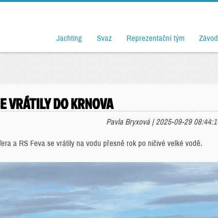
Jachting
Svaz
Reprezentační tým
Závod
E VRÁTILY DO KRNOVA
Pavla Bryxová | 2025-09-29 08:44:1
Tera a RS Feva se vrátily na vodu přesně rok po ničivé velké vodě.