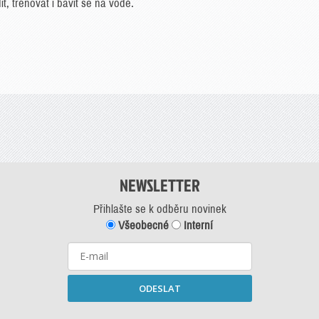
, trénovat i bavit se na vodě.
e.
NEWSLETTER
Přihlašte se k odběru novinek
Všeobecné
Interní
ODESLAT