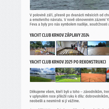
V polovině září, přesně po dvanácti měsících od chv
a emotivního návratu. V nově obnoveném zázemí Ya
Feva a byly pro nás symbolem naděje, soudržnosti 
YACHT CLUB KRNOV ZÁPLAVY 2024
YACHT CLUB KRNOV 2025 PO REKONSTRUKCI
Děkujeme všem, kteří byli u toho – závodníkům, t
v uplynulém roce přiložil ruku k dílu: dobrovolník
neobešli a nesmírně si jí vážíme.