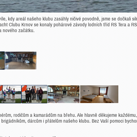
íle, kdy areál našeho klubu zasáhly ničivé povodně, jsme se dočkali si
cht Clubu Krnov se konaly pohárové závody lodních tříd RS Tera a RS
a nového začátku.
renérům, rodičům a kamarádům na břehu. Ale hlavně děkujeme každému
ům, brigádníkům, dárcům i přátelům našeho klubu. Bez Vaší pomoci bych