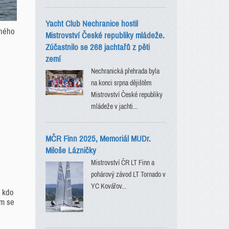
Yacht Club Nechranice hostil
lného
Mistrovství České republiky mládeže.
Zúčastnilo se 268 jachtařů z pěti
zemí
Nechranická přehrada byla
na konci srpna dějištěm
Mistrovství České republiky
mládeže v jachti...
MČR Finn 2025, Memoriál MUDr.
Miloše Lázničky
Mistrovství ČR LT Finn a
pohárový závod LT Tornado v
YC Kovářov...
, kdo
om se