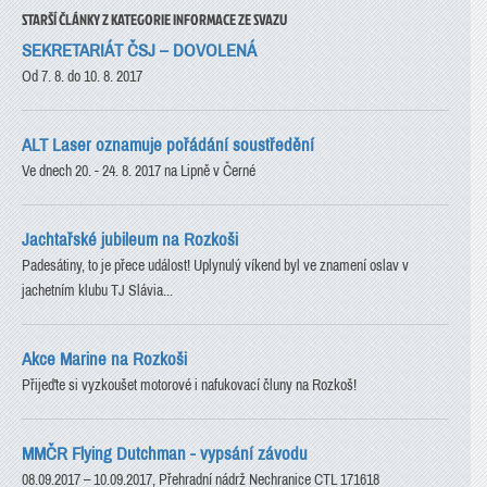
STARŠÍ ČLÁNKY Z KATEGORIE INFORMACE ZE SVAZU
SEKRETARIÁT ČSJ – DOVOLENÁ
Od 7. 8. do 10. 8. 2017
ALT Laser oznamuje pořádání soustředění
Ve dnech 20. - 24. 8. 2017 na Lipně v Černé
Jachtařské jubileum na Rozkoši
Padesátiny, to je přece událost! Uplynulý víkend byl ve znamení oslav v
jachetním klubu TJ Slávia...
Akce Marine na Rozkoši
Přijeďte si vyzkoušet motorové i nafukovací čluny na Rozkoš!
MMČR Flying Dutchman - vypsání závodu
08.09.2017 – 10.09.2017, Přehradní nádrž Nechranice CTL 171618