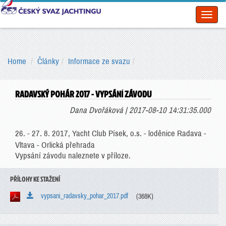
Toggl
naviga
Home
Články
Informace ze svazu
RADAVSKÝ POHÁR 2017 - VYPSÁNÍ ZÁVODU
Dana Dvořáková | 2017-08-10 14:31:35.000
26. - 27. 8. 2017, Yacht Club Písek, o.s. - loděnice Radava -
Vltava - Orlická přehrada
Vypsání závodu naleznete v příloze.
PŘÍLOHY KE STAŽENÍ
vypsani_radavsky_pohar_2017.pdf
(368K)