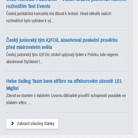
rozhodčím Test Eventu
Česká jachtařská komunita má důvod k hrdosti. Hned několik našich
rozhodčích bylo vybráno k vý...
Český juniorský tým iQFOiL absolvoval poslední prověrku
před mistrovstvím světa
Český juniorský tým iQFOiL strávil uplynulý týden v Polsku, kde nejprve
absolvoval čtyřdenní t...
Hebe Sailing Team bere stříbro na offshorovém závodě 151
Miglia!
Závod se startem v italském Livornu důkladně prověřil schopnosti posádek ve
slabém větru. ...
Zobrazit všechny články