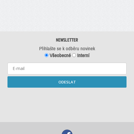
NEWSLETTER
Přihlašte se k odběru novinek
Všeobecné
Interní
ODESLAT
Starší newslettery ke stažení