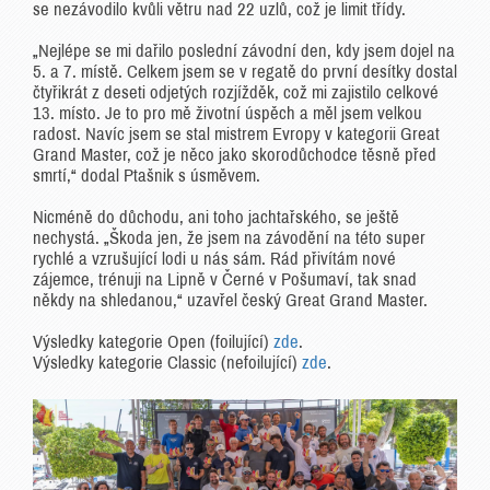
se nezávodilo kvůli větru nad 22 uzlů, což je limit třídy.
„Nejlépe se mi dařilo poslední závodní den, kdy jsem dojel na
5. a 7. místě. Celkem jsem se v regatě do první desítky dostal
čtyřikrát z deseti odjetých rozjížděk, což mi zajistilo celkové
13. místo. Je to pro mě životní úspěch a měl jsem velkou
radost. Navíc jsem se stal mistrem Evropy v kategorii Great
Grand Master, což je něco jako skorodůchodce těsně před
smrtí,“ dodal Ptašnik s úsměvem.
Nicméně do důchodu, ani toho jachtařského, se ještě
nechystá. „Škoda jen, že jsem na závodění na této super
rychlé a vzrušující lodi u nás sám. Rád přivítám nové
zájemce, trénuji na Lipně v Černé v Pošumaví, tak snad
někdy na shledanou,“ uzavřel český Great Grand Master.
Výsledky kategorie Open (foilující)
zde
.
Výsledky kategorie Classic (nefoilující)
zde
.