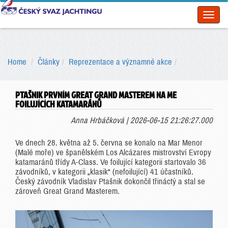
Toggl
naviga
Home
Články
Reprezentace a významné akce
PTAŠNIK PRVNÍM GREAT GRAND MASTEREM NA ME
FOILUJÍCÍCH KATAMARÁNŮ
Anna Hrbáčková | 2026-06-15 21:26:27.000
Ve dnech 28. května až 5. června se konalo na Mar Menor
(Malé moře) ve španělském Los Alcázares mistrovství Evropy
katamaránů třídy A-Class. Ve foilující kategorii startovalo 36
závodníků, v kategorii „klasik“ (nefoilující) 41 účastníků.
Český závodník Vladislav Ptašnik dokončil třináctý a stal se
zároveň Great Grand Masterem.