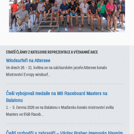
STARŠÍ ČLÁNKY Z KATEGORIE REPREZENTACE A VÝZNAMNÉ AKCE
Windsurfeři na Attersee
Ve dnech 26. - 31. května se na salcburském jezeře Attersee konalo
Mistrovství Evropy windsurf...
Češi vybojovali medaile na MS Raceboard Masters na
Balatonu
1. - 5. června 2026 se na Balatonu v Maďarsku konalo mistrovství světa
Masters ve třídě Raceb...
Čeští rozhodčí v zahraničí – Václav Brabec jmenován hlavním