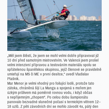
„Měl jsem štěstí, že jsem se mohl velmi dobře připravovat již
10 dní před samotným mistrovstvím. Ve Valencii jsem prošel
velmi intenzivní přípravou a testováním materiálu spolu se
spřátelenou španělskou skupinou, jejíž členové se pravidelně
umisťují na MS či ME v první desítce,“ uvedl Vladislav
Ptašnik.
Mar Menor je velmi vhodný pro foilující lodě, protože tato
zátoka, chráněná šíjí La Manga a spojená s mořem jen
úzkým průlivem má poměrně rovnou vodu, i když občas
s nepříjemným „chopem“. Po celou dobu šampionátu
panovalo bezvadné slunečné počasí s termickým větrem 12–
18 uzlů. Z pěti závodních dní se mohlo závodit 4x, pátý den