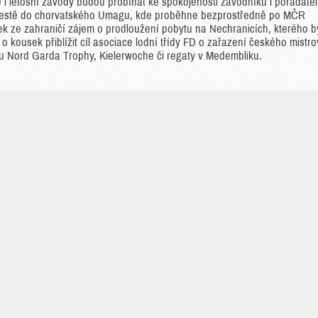
 i letošní závody budou probíhat ke spokojenosti závodníků i pořadatelů
 cestě do chorvatského Umagu, kde proběhne bezprostředně po MČR
dek ze zahraničí zájem o prodloužení pobytu na Nechranicích, kterého b
 o kousek přiblížit cíl asociace lodní třídy FD o zařazení českého mistro
u Nord Garda Trophy, Kielerwoche či regaty v Medembliku.