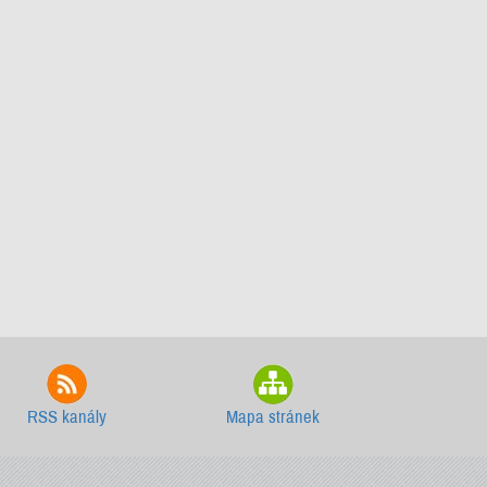
RSS kanály
Mapa stránek