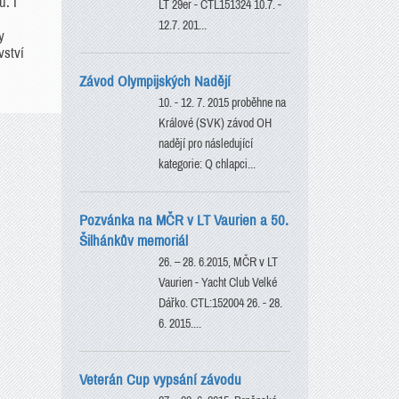
. I
LT 29er - CTL151324 10.7. -
12.7. 201...
y
vství
Závod Olympijských Nadějí
10. - 12. 7. 2015 proběhne na
Králové (SVK) závod OH
nadějí pro následující
kategorie: Q chlapci...
Pozvánka na MČR v LT Vaurien a 50.
Šilhánkův memoriál
26. – 28. 6.2015, MČR v LT
Vaurien - Yacht Club Velké
Dářko. CTL:152004 26. - 28.
6. 2015....
Veterán Cup vypsání závodu