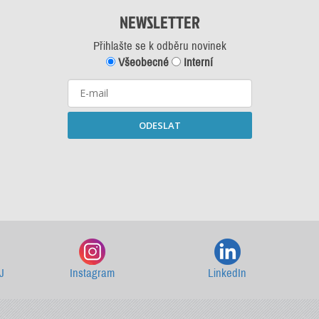
NEWSLETTER
Přihlašte se k odběru novinek
Všeobecné
Interní
ODESLAT
Starší newslettery ke stažení
J
Instagram
LinkedIn