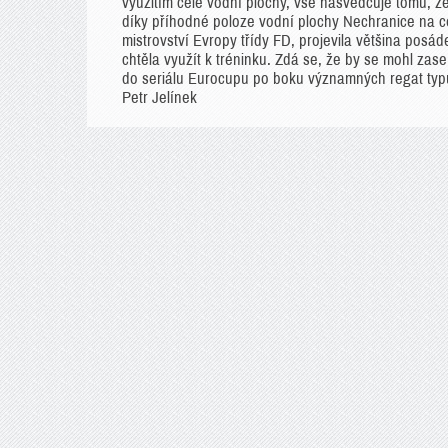
využitím celé vodní plochy, vše nasvědčuje tomu, že
díky příhodné poloze vodní plochy Nechranice na
mistrovství Evropy třídy FD, projevila většina posá
chtěla využít k tréninku. Zdá se, že by se mohl zase
do seriálu Eurocupu po boku významných regat typ
Petr Jelínek