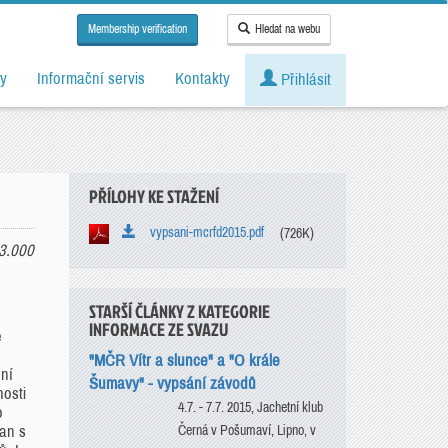
Membership verification
Hledat na webu
y
Informační servis
Kontakty
Přihlásit
PŘÍLOHY KE STAŽENÍ
vypsani-mcrfd2015.pdf
(726K)
3.000
STARŠÍ ČLÁNKY Z KATEGORIE
INFORMACE ZE SVAZU
e
"MČR Vítr a slunce" a "O krále
ní
Šumavy" - vypsání závodů
nosti
4.7. - 7.7. 2015, Jachetní klub
o
ďan s
Černá v Pošumaví, Lipno, v