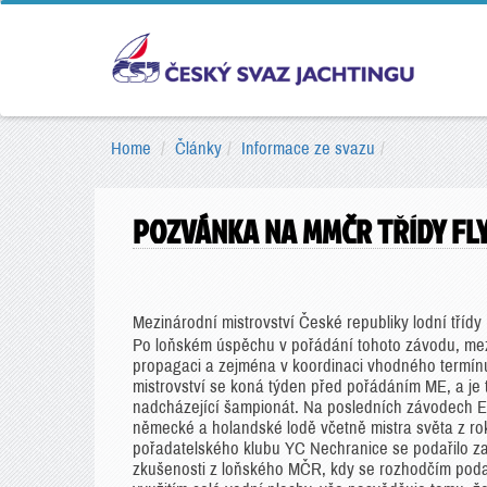
Home
Články
Informace ze svazu
POZVÁNKA NA MMČR TŘÍDY FL
Mezinárodní mistrovství České republiky lodní třídy
Po loňském úspěchu v pořádání tohoto závodu, mez
propagaci a zejména v koordinaci vhodného termínu
mistrovství se koná týden před pořádáním ME, a je
nadcházející šampionát. Na posledních závodech E
německé a holandské lodě včetně mistra světa z roku
pořadatelského klubu YC Nechranice se podařilo zaj
zkušenosti z loňského MČR, kdy se rozhodčím podaři