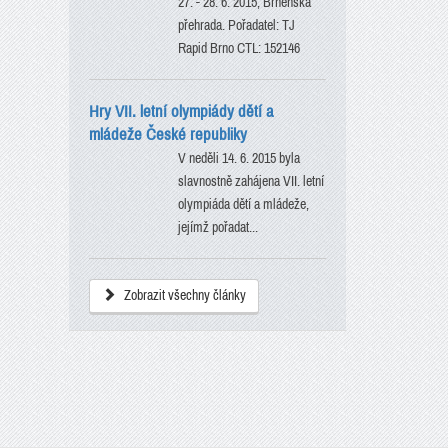
27. - 28. 6. 2015, Brněnská
přehrada. Pořadatel: TJ
Rapid Brno CTL: 152146
Hry VII. letní olympiády dětí a
mládeže České republiky
V neděli 14. 6. 2015 byla
slavnostně zahájena VII. letní
olympiáda dětí a mládeže,
jejímž pořadat...
Zobrazit všechny články