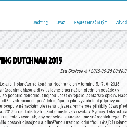
Jachting
Svaz
Reprezentační tým
Závod
YING DUTCHMAN 2015
Eva Skořepová | 2015-06-28 00:28:3
 Létající Holanďan se koná na Nechranicích v termínu 5.–7. 9. 2015.
inárodním ohlasu a díky usilovné práci našich předních posádek v
 se podařilo dohodnout hojnou účast evropské jachtařské špičky. Naš
 tudíž u zahraničních posádek chápáno jako vyvrcholení přípravy na
urocupu v německém Diessenu u jezera Ammersee přislíbily účast před
 2013 a medailistů z letošního mistrovství světa v Sydney. Díky vstříc
istit tento závod tak, aby odpovídal standardu mezinárodních regat. P
lo postavit důstojnou a přiměřenou trať pro lodní třídu Létající Holan