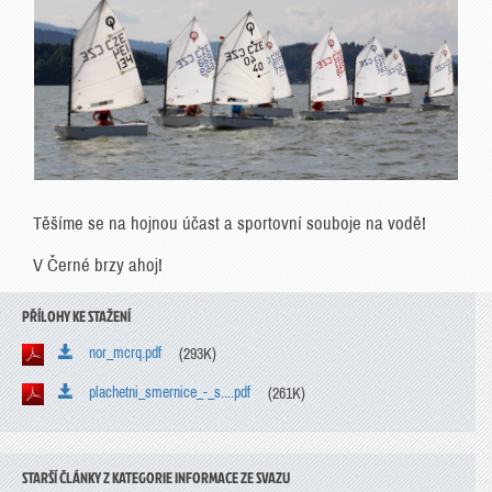
Těšíme se na hojnou účast a sportovní souboje na vodě!
V Černé brzy ahoj!
PŘÍLOHY KE STAŽENÍ
nor_mcrq.pdf
(293K)
plachetni_smernice_-_s....pdf
(261K)
STARŠÍ ČLÁNKY Z KATEGORIE INFORMACE ZE SVAZU