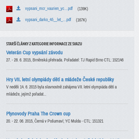
vypsani_mcr_vaurien_yc....pdf
(139K)
vypsani_darko_45__let_....pdf
(167K)
STARŠÍ ČLÁNKY Z KATEGORIE INFORMACE ZE SVAZU
Veterán Cup vypsání závodu
27. - 28. 6. 2015, Brněnská přehrada. Pořadatel: TJ Rapid Brno CTL: 152146
Hry VII. letní olympiády dětí a mládeže České republiky
V neděli 14. 6. 2015 byla slavnostně zahájena VII. letní olympiáda dětí a
mládeže, jejímž pořadat...
Plynovody Praha The Crown cup
20. - 22. 06. 2015, Černá v Pošumaví; YC Mulda - CTL: 151321