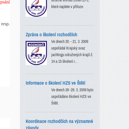
stručné shrnutí změn ZPJ,
psání
které najdete v příloze.
 resp.
Zpráva o školení rozhodčích
Ve dnech 20. - 21. 3. 2009
uspořádal Krajský svaz
jachtingu sdružených krajů č.
14 a 15 školení r...
Informace o školení HZS ve Štětí
Ve dnech 28 -29. 3. 2009 bylo
uspořádáno školení HZS ve
Štětí.
Koordinace rozhodčích na významné
závody