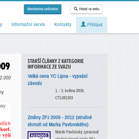
Membership verification
Hledat na webu
y
Informační servis
Kontakty
Přihlásit
STARŠÍ ČLÁNKY Z KATEGORIE
009
INFORMACE ZE SVAZU
Velká cena YC Lipna - vypsání
2.000
závodu
1. - 3. května 2009,
ny
CTL091303
hny
Změny ZPJ 2009 - 2012 (stručné
lších
shrnutí od Marka Pavlovského)
koef.
Marek Pavlovský zpracoval
 výši