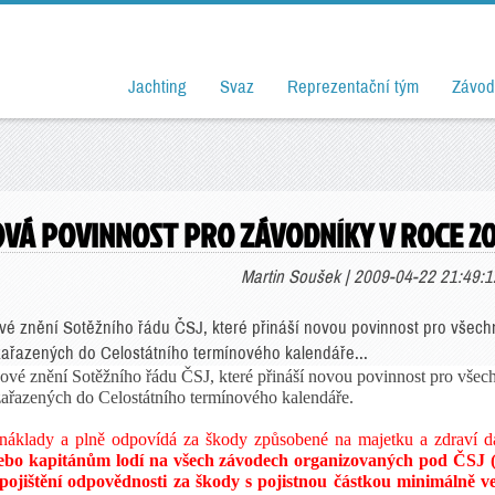
Jachting
Svaz
Reprezentační tým
Závod
OVÁ POVINNOST PRO ZÁVODNÍKY V ROCE 2
Martin Soušek | 2009-04-22 21:49:1
vé znění Sotěžního řádu ČSJ, které přináší novou povinnost pro všech
ařazených do Celostátního termínového kalendáře...
ové znění Sotěžního řádu ČSJ, které přináší novou povinnost pro všec
ařazených do Celostátního termínového kalendáře.
náklady a
plně odpovídá za škody způsobené na majetku a zdraví da
ebo kapitánům lodí na všech závodech organizovaných pod ČSJ (
ojištění odpovědnosti za škody s pojistnou částkou minimálně ve