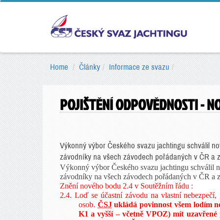
Home
Články
Informace ze svazu
POJIŠTĚNÍ ODPOVĚDNOSTI - N
Výkonný výbor Českého svazu jachtingu schválil no
závodníky na všech závodech pořádaných v ČR a z
Výkonný výbor Českého svazu jachtingu schválil n
závodníky na všech závodech pořádaných v ČR a z
Znění nového bodu 2.4 v Soutěžním řádu :
2.4.
Loď se účastní závodu na vlastní nebezpečí,
osob.
ČSJ
ukládá povinnost všem lodím n
K1 a vyšší – včetně VPOZ) mít uzavřené p