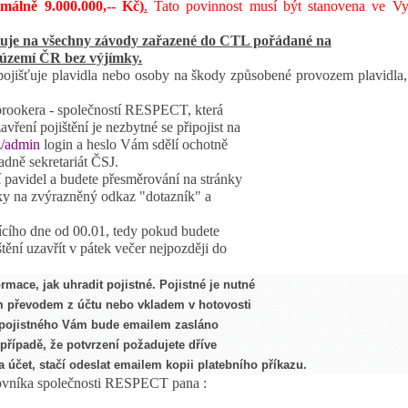
álně 9.000.000,-- Kč)
.
Tato povinnost
musí být stanovena ve Vy
ahuje na všechny závody zařazené do CTL pořádané na
území ČR bez výjímky.
rá pojišťuje plavidla nebo osoby na škody způsobené provozem plavidla,
o brookera - společností RESPECT, která
vření pojištění je nezbytné se připojist na
z/admin
login a heslo Vám sdělí ochotně
adně sekretariát ČSJ.
 pavidel a budete přesměrování na stránky
nky na zvýrazněný odkaz "dotazník" a
jícího dne od 00.01, tedy pokud budete
tění uzavřít v pátek večer nejpozději do
rmace, jak uhradit pojistné.
Pojistné je nutné
ím
převodem z účtu nebo
vkladem
v hotovosti
pojistného
Vám bude emailem zasláno
 případě, že potvrzení požadujete dříve
 účet, stačí odeslat emailem kopii platebního příkazu.
covníka společnosti RESPECT pana :