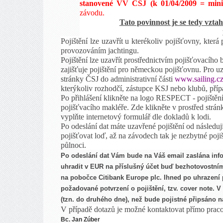
stanovené VV ČSJ (k 01/04/2009 = minim
závodu.
Tato povinnost je se tedy vzt
Pojištění lze uzavřít u kterékoliv pojišťovny, kte
provozováním jachtingu.
Pojištění lze uzavřít prostřednictvím pojišťovacíh
zajišťuje pojištění pro německou pojišťovnu. Pro uza
stránky ČSJ do administrativní části
www.sailing.c
kterýkoliv rozhodčí, zástupce KSJ nebo klubů, příp
Po přihlášení klikněte na logo RESPECT - pojištění
pojišťvacího makléře. Zde klikněte v prostřed strá
vyplňte internetový formulář dle dokladů k lodi.
Po odeslání dat máte uzavřené pojištění od následu
pojišťovat loď, až na závodech tak je nezbytné pojiš
půlnoci.
Po odeslání dat Vám bude na Váš email zaslána info
uhradit v EUR na příslušný účet buď
bezhotovostn
na pobočce Cit
ibank Europe plc.
Ihned po uhrazení 
požadované potvrzení o pojištění, tzv. cover note. V
(tzn. do druhého dne), než bude pojistné připsáno na
V případě dotazů je možné kontaktovat přímo pra
Bc. Jan Zúber