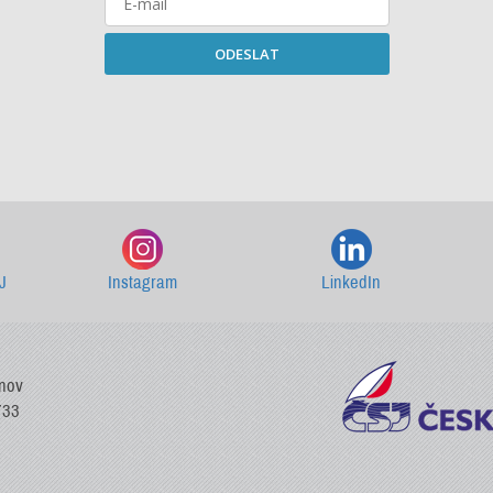
ODESLAT
Starší newslettery ke stažení
J
Instagram
LinkedIn
vnov
733