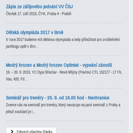
Zápis ze zářijového jednání VV ČSJ
Čtvrtek 17. září 2015, ČYK, Praha 4 - Podolí
Dětská olympiáda 2017 v Brně
V roce 2017 budeme mít dětskou olympiádu a tedy příležitost pro zviditelnění
jachtingu opět v Brn...
Modrý hrozen a Modrý hrozen Optimist - vypsání závodů
19. – 20. 9. 2015, YC Dyje Břeclav - Nové Mlýny (Pavlov) CTL 152177 - LT Fb,
Vau, 420, Fd ...
Seminář pro trenéry - 25. 9. od 18.00 hod - Nechranice
Zveme vás na seminář pro trenéry, který navazuje na jarní seminář z Prahy a
jehož součástí je i...
Zobrazit všechny články