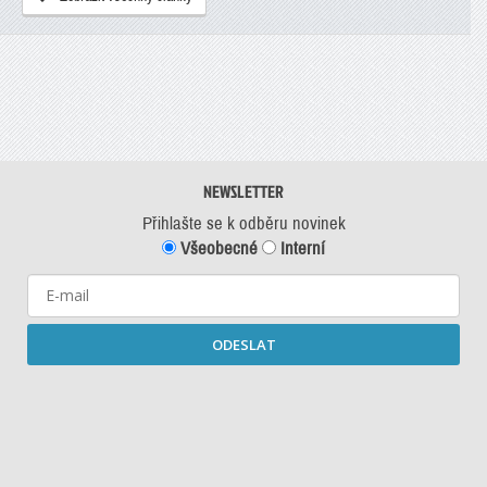
NEWSLETTER
Přihlašte se k odběru novinek
Všeobecné
Interní
ODESLAT
Starší newslettery ke stažení