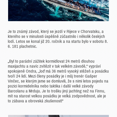
Je to známý závod, který se jezdí v Rijece v Chorvatsku, a
kterého se v minulosti úspěšně zúčastnilo i několik českých
lodí. Letos se konal již 20. ročník a na startu bylo v sobotu 8.
6. 181 plachetnic.
„Byl to parádní zážitek kormidlovat 24 metrů dlouhou
maxijachtu a navíc zvítězit v tak velkém závodě,“ vypráví
spokojeně Ondra, „loď má 36 metrů vysoký stěžeň a posádku
tvoří 24 lidí. Mezi členy posádky je i můj trenér Gašper
Vinčec, se kterým jsme se domluvili, že s nimi letos pojedu na
pozici kormidelníka nebo taktika i další velké závody
Barcolanu a Mrduju. Je to trošku jiný jachting než na Finnu,
mít na starost velkou posádku je velká zodpovědnost, ale je
to zábava a obrovská zkušenost!“