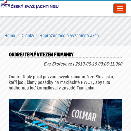
Toggl
naviga
Home
Články
Reprezentace a významné akce
ONDŘEJ TEPLÝ VÍTĚZEM FIUMANKY
Eva Skořepová | 2019-06-10 00:06:11.000
Ondřej Teplý přijal pozvání svých kamarádů ze Slovinska,
kteří jsou členy posádky na maxijachtě EWOL, aby tuto
nádhernou loď kormidloval v závodě Fiumanka.