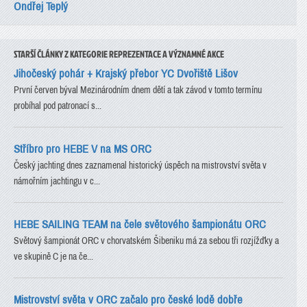
Ondřej Teplý
STARŠÍ ČLÁNKY Z KATEGORIE REPREZENTACE A VÝZNAMNÉ AKCE
Jihočeský pohár + Krajský přebor YC Dvořiště Lišov
První červen býval Mezinárodním dnem dětí a tak závod v tomto termínu
probíhal pod patronací s...
Stříbro pro HEBE V na MS ORC
Český jachting dnes zaznamenal historický úspěch na mistrovství světa v
námořním jachtingu v c...
HEBE SAILING TEAM na čele světového šampionátu ORC
Světový šampionát ORC v chorvatském Šibeniku má za sebou tři rozjížďky a
ve skupině C je na če...
Mistrovství světa v ORC začalo pro české lodě dobře