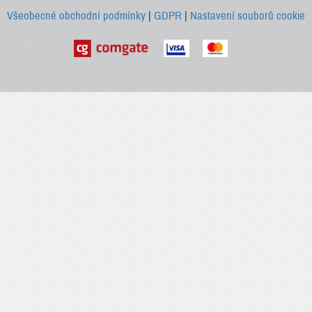
Všeobecné obchodní podmínky
|
GDPR
|
Nastavení souborů cookie