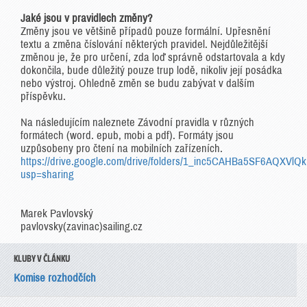
Jaké jsou v pravidlech změny?
Změny jsou ve většině případů pouze formální. Upřesnění
textu a změna číslování některých pravidel. Nejdůležitější
změnou je, že pro určení, zda loď správně odstartovala a kdy
dokončila, bude důležitý pouze trup lodě, nikoliv její posádka
nebo výstroj. Ohledně změn se budu zabývat v dalším
příspěvku.
Na následujícím naleznete Závodní pravidla v různých
formátech (word. epub, mobi a pdf). Formáty jsou
uzpůsobeny pro čtení na mobilních zařízeních.
https://drive.google.com/drive/folders/1_inc5CAHBa5SF6AQXVl
usp=sharing
Marek Pavlovský
pavlovsky(zavinac)sailing.cz
KLUBY V ČLÁNKU
Komise rozhodčích