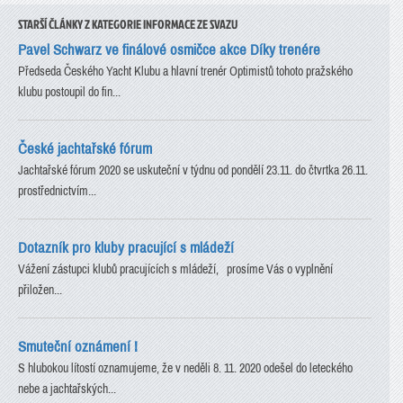
STARŠÍ ČLÁNKY Z KATEGORIE INFORMACE ZE SVAZU
Pavel Schwarz ve finálové osmičce akce Díky trenére
Předseda Českého Yacht Klubu a hlavní trenér Optimistů tohoto pražského
klubu postoupil do fin...
České jachtařské fórum
Jachtařské fórum 2020 se uskuteční v týdnu od pondělí 23.11. do čtvrtka 26.11.
prostřednictvím...
Dotazník pro kluby pracující s mládeží
Vážení zástupci klubů pracujících s mládeží, prosíme Vás o vyplnění
přiložen...
Smuteční oznámení !
S hlubokou lítostí oznamujeme, že v neděli 8. 11. 2020 odešel do leteckého
nebe a jachtařských...