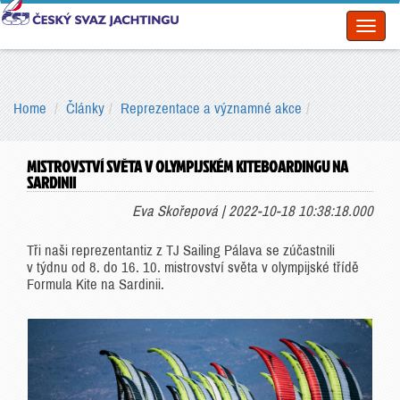
Toggl
naviga
Home
Články
Reprezentace a významné akce
MISTROVSTVÍ SVĚTA V OLYMPIJSKÉM KITEBOARDINGU NA
SARDINII
Eva Skořepová | 2022-10-18 10:38:18.000
Tři naši reprezentantiz z TJ Sailing Pálava se zúčastnili
v týdnu od 8. do 16. 10. mistrovství světa v olympijské třídě
Formula Kite na Sardinii.