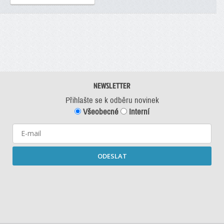
NEWSLETTER
Přihlašte se k odběru novinek
Všeobecné
Interní
ODESLAT
Starší newslettery ke stažení