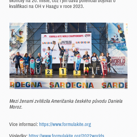
skončily na 20. místě, což i jim dává potenciál bojovat o
kvalifikaci na OH v Haagu v roce 2023.
Mezi ženami zvítězila Američanka českého původu Daniela
Moroz.
Více informací:
https://www.formulakite.org
Výsledky:
https://www.formulakite.org/2022worlds