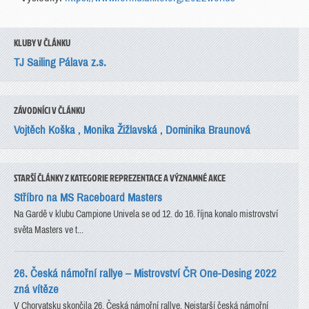
KLUBY V ČLÁNKU
TJ Sailing Pálava z.s.
ZÁVODNÍCI V ČLÁNKU
Vojtěch Koška
,
Monika Žižlavská
,
Dominika Braunová
STARŠÍ ČLÁNKY Z KATEGORIE REPREZENTACE A VÝZNAMNÉ AKCE
Stříbro na MS Raceboard Masters
Na Gardě v klubu Campione Univela se od 12. do 16. října konalo mistrovství
světa Masters ve t...
26. Česká námořní rallye – Mistrovství ČR One-Desing 2022
zná vítěze
V Chorvatsku skončila 26. Česká námořní rallye. Nejstarší česká námořní