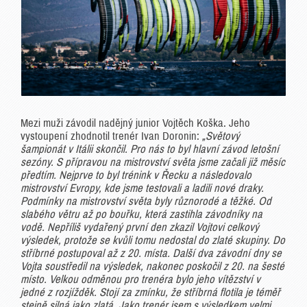
Mezi muži závodil nadějný junior Vojtěch Koška. Jeho
vystoupení zhodnotil trenér Ivan Doronin:
„Světový
šampionát v Itálii skončil. Pro nás to byl hlavní závod letošní
sezóny. S přípravou na mistrovství světa jsme začali již měsíc
předtím. Nejprve to byl trénink v Řecku a následovalo
mistrovství Evropy, kde jsme testovali a ladili nové draky.
Podmínky na mistrovství světa byly různorodé a těžké. Od
slabého větru až po bouřku, která zastihla závodníky na
vodě. Nepříliš vydařený první den zkazil Vojtovi celkový
výsledek, protože se kvůli tomu nedostal do zlaté skupiny. Do
stříbrné postupoval až z 20. místa. Další dva závodní dny se
Vojta soustředil na výsledek, nakonec poskočil z 20. na šesté
místo. Velkou odměnou pro trenéra bylo jeho vítězství v
jedné z rozjížděk. Stojí za zmínku, že stříbrná flotila je téměř
stejně silná jako zlatá. Jako trenér jsem s výsledkem velmi