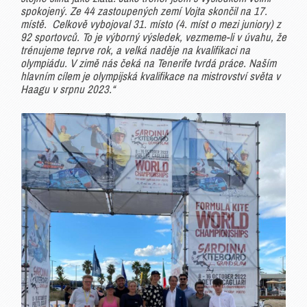
spokojený. Ze 44 zastoupených zemí Vojta skončil na 17.
místě. Celkově vybojoval 31. místo (4. míst o mezi juniory) z
92 sportovců. To je výborný výsledek, vezmeme-li v úvahu, že
trénujeme teprve rok, a velká naděje na kvalifikaci na
olympiádu. V zimě nás čeká na Tenerife tvrdá práce. Naším
hlavním cílem je olympijská kvalifikace na mistrovství světa v
Haagu v srpnu 2023.“