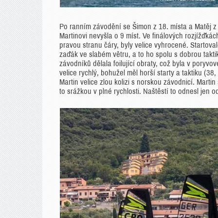
Po ranním závodění se Šimon z 18. místa a Matěj z p
Martinovi nevyšla o 9 míst. Ve finálových rozjížďká
pravou stranu čáry, byly velice vyhrocené. Startoval
zaďák ve slabém větru, a to ho spolu s dobrou tak
závodníků dělala foilující obraty, což byla v poryv
velice rychlý, bohužel měl horší starty a taktiku (3
Martin velice zlou kolizi s norskou závodnicí. Marti
to srážkou v plné rychlosti. Naštěstí to odnesl jen 