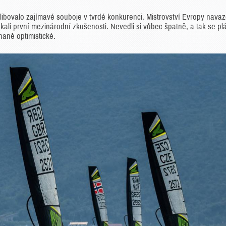
libovalo zajímavé souboje v tvrdé konkurenci. Mistrovství Evropy nava
skali první mezinárodní zkušenosti. Nevedli si vůbec špatně, a tak se pl
naně optimistické.