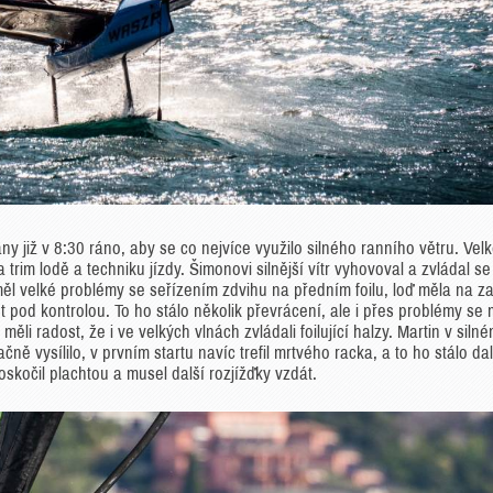
ny již v 8:30 ráno, aby se co nejvíce využilo silného ranního větru. Vel
 trim lodě a techniku jízdy. Šimonovi silnější vítr vyhovoval a zvládal se
měl velké problémy se seřízením zdvihu na předním foilu, loď měla na z
et pod kontrolou. To ho stálo několik převrácení, ale i přes problémy se
ěli radost, že i ve velkých vlnách zvládali foilující halzy. Martin v siln
čně vysílilo, v prvním startu navíc trefil mrtvého racka, a to ho stálo dal
oskočil plachtou a musel další rozjížďky vzdát.