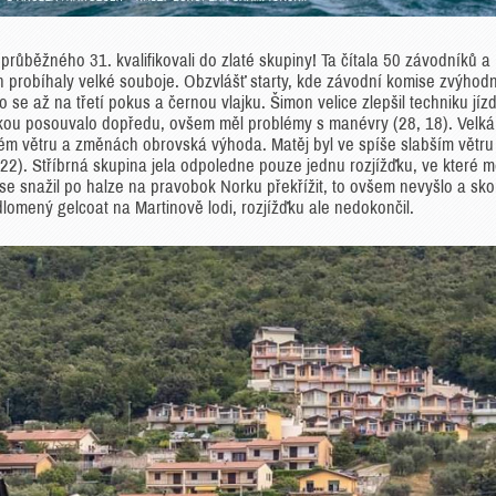
růběžného 31. kvalifikovali do zlaté skupiny! Ta čítala 50 závodníků a
ch probíhaly velké souboje. Obzvlášť starty, kde závodní komise zvýhodn
o se až na třetí pokus a černou vlajku. Šimon velice zlepšil techniku jíz
tikou posouvalo dopředu, ovšem měl problémy s manévry (28, 18). Velká
ovém větru a změnách obrovská výhoda. Matěj byl ve spíše slabším větru
8, 22). Stříbrná skupina jela odpoledne pouze jednu rozjížďku, ve které m
n se snažil po halze na pravobok Norku překřížit, to ovšem nevyšlo a sko
odlomený gelcoat na Martinově lodi, rozjížďku ale nedokončil.