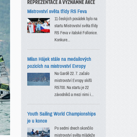
REPREZENTACE A VÝZNAMNÉ AKCE
Mistrovství světa třídy RS Feva
11 českých posádek bylo na
startu Mistrovství světa třídy
RS Feva v italské Follonice.
Konkure...
Milan Hájek stále na medailových
pozicích na mistrovství Evropy
Na Gardě 22. 7. začalo
mistrovství Evropy skifů
RS700. Na startu je 22
závodníků a mezi nimi i...
Youth Sailing World Championships
je u konce
Po sedmi dnech skončilo
mistrovství světa mládeže