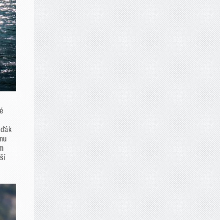
ké
aďák
 mu
ém
ší