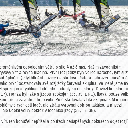
v proměnlivém odpoledním větru o síle 4 až 5 m/s. Našim závodníkům
ý vítr a rovná hladina. První rozjížďky byly velice náročné, tým si z
lad úplně jiný styl hlídání pozice na startovní čáře a nahrazení návětrné
Jako první odstartovala své rozjížďky červená skupina, ve které jsme mě
spokojen s rychlostí lodě, ale nedařily se mu starty. Dovezl konstantní
, 17). Honza byl také s jízdou spokojen (35, 39, DNC), litoval pouze vel
 soupeře a závodění ho bavilo. Poté startovala žlutá skupina s Martine
émy s rychlostí lodě, ale ztrátu vyrovnal dobrou taktikou a přivezl
 ale udělal velký pokrok v technice jízdy (38, 14, 38).
vítr, ten bohužel nepřišel a po třech neúspěšných pokusech odjet rozj