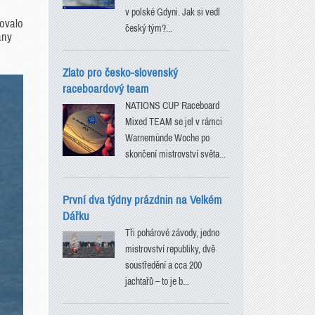
v polské Gdyni. Jak si vedl
zovalo
český tým?...
ány
Zlato pro česko-slovenský
raceboardový team
NATIONS CUP Raceboard
Mixed TEAM se jel v rámci
Warnemünde Woche po
skončení mistrovství světa...
První dva týdny prázdnin na Velkém
Dářku
Tři pohárové závody, jedno
mistrovství republiky, dvě
soustředění a cca 200
jachtařů – to je b...