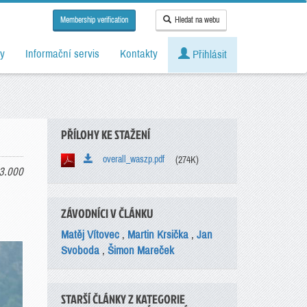
Membership verification
Hledat na webu
y
Informační servis
Kontakty
Přihlásit
PŘÍLOHY KE STAŽENÍ
overall_waszp.pdf
(274K)
3.000
ZÁVODNÍCI V ČLÁNKU
Matěj Vítovec
,
Martin Krsička
,
Jan
Svoboda
,
Šimon Mareček
STARŠÍ ČLÁNKY Z KATEGORIE