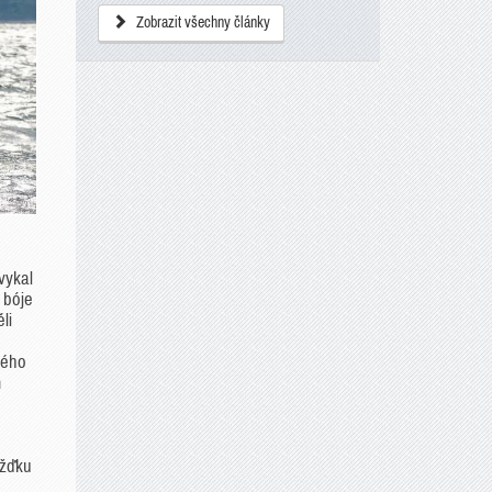
Zobrazit všechny články
vykal
 bóje
li
kého
m
ížďku