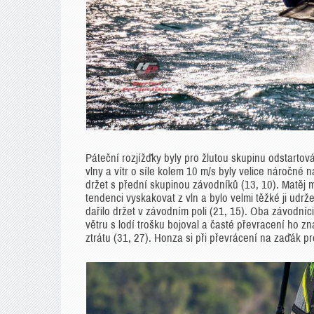
Páteční rozjížďky byly pro žlutou skupinu odstartová
vlny a vítr o síle kolem 10 m/s byly velice náročné na
držet s přední skupinou závodníků (13, 10). Matěj 
tendenci vyskakovat z vln a bylo velmi těžké ji udrž
dařilo držet v závodním poli (21, 15). Oba závodníci m
větru s lodí trošku bojoval a časté převracení ho zna
ztrátu (31, 27). Honza si při převrácení na zaďák pr