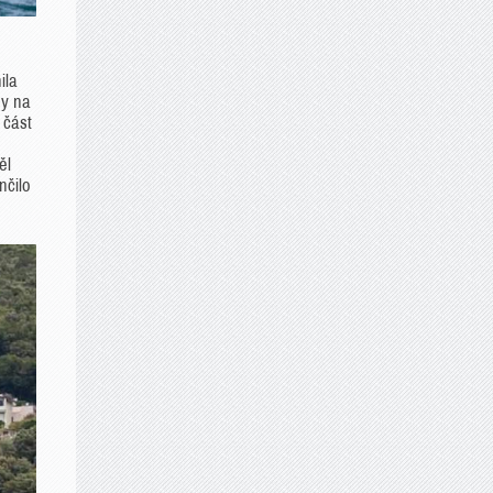
ila
dy na
 část
ěl
nčilo