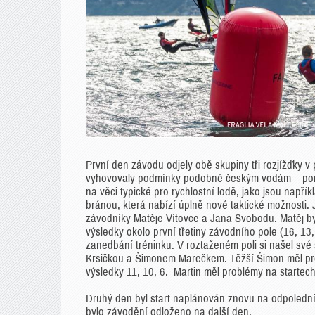
První den závodu odjely obě skupiny tři rozjížďky 
vyhovovaly podmínky podobné českým vodám – poryvov
na věci typické pro rychlostní lodě, jako jsou napřík
bránou, která nabízí úplně nové taktické možnosti. 
závodníky Matěje Vítovce a Jana Svobodu. Matěj byl 
výsledky okolo první třetiny závodního pole (16, 13
zanedbání tréninku. V roztaženém poli si našel své
Krsičkou a Šimonem Marečkem. Těžší Šimon měl probl
výsledky 11, 10, 6. Martin měl problémy na startech,
Druhý den byl start naplánován znovu na odpolední 
bylo závodění odloženo na další den.