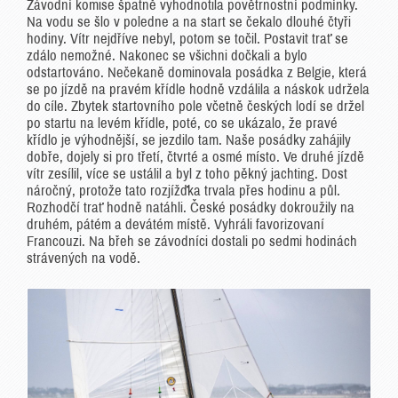
Závodní komise špatně vyhodnotila povětrnostní podmínky.
Na vodu se šlo v poledne a na start se čekalo dlouhé čtyři
hodiny. Vítr nejdříve nebyl, potom se točil. Postavit trať se
zdálo nemožné. Nakonec se všichni dočkali a bylo
odstartováno. Nečekaně dominovala posádka z Belgie, která
se po jízdě na pravém křídle hodně vzdálila a náskok udržela
do cíle. Zbytek startovního pole včetně českých lodí se držel
po startu na levém křídle, poté, co se ukázalo, že pravé
křídlo je výhodnější, se jezdilo tam. Naše posádky zahájily
dobře, dojely si pro třetí, čtvrté a osmé místo. Ve druhé jízdě
vítr zesílil, více se ustálil a byl z toho pěkný jachting. Dost
náročný, protože tato rozjížďka trvala přes hodinu a půl.
Rozhodčí trať hodně natáhli. České posádky dokroužily na
druhém, pátém a devátém místě. Vyhráli favorizovaní
Francouzi. Na břeh se závodníci dostali po sedmi hodinách
strávených na vodě.