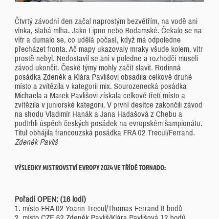
Čtvrtý závodní den začal naprostým bezvětřím, na vodě ani
vlnka, slabá mlha. Jako Lipno nebo Bodamské. Čekalo se na
vítr a dumalo se, co udělá počasí, když má odpoledne
přecházet fronta. Ač mapy ukazovaly mraky všude kolem, vítr
prostě nebyl. Nedostavil se ani v poledne a rozhodčí museli
závod ukončit. České týmy mohly začít slavit. Rodinná
posádka Zdeněk a Klára Pavlišovi obsadila celkově druhé
místo a zvítězila v kategorii mix. Sourozenecká posádka
Michaela a Marek Pavlišovi získala celkově třetí místo a
zvítězila v juniorské kategorii. V první desítce zakončili závod
na shodu Vladimír Hanák a Jana Hadašová z Chebu a
podtrhli úspěch českých posádek na evropském šampionátu.
Titul obhájila francouzská posádka FRA 02 Trecul/Ferrand.
Zdeněk Pavliš
VÝSLEDKY MISTROVSTVÍ EVROPY 2024 VE TŘÍDĚ TORNADO:
Pořadí OPEN: (16 lodí)
1. místo FRA 02 Yoann Trecul/Thomas Ferrand 8 bodů
2. místo CZE 62 Zdeněk Pavliš/Klára Pavlišová 12 bodů