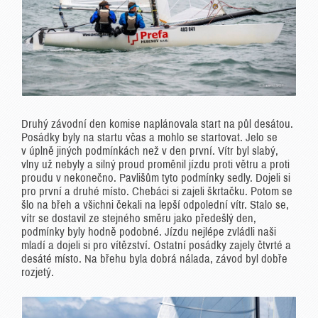
Druhý závodní den komise naplánovala start na půl desátou.
Posádky byly na startu včas a mohlo se startovat. Jelo se
v úplně jiných podmínkách než v den první. Vítr byl slabý,
vlny už nebyly a silný proud proměnil jízdu proti větru a proti
proudu v nekonečno. Pavlišům tyto podmínky sedly. Dojeli si
pro první a druhé místo. Chebáci si zajeli škrtačku. Potom se
šlo na břeh a všichni čekali na lepší odpolední vítr. Stalo se,
vítr se dostavil ze stejného směru jako předešlý den,
podmínky byly hodně podobné. Jízdu nejlépe zvládli naši
mladí a dojeli si pro vítězství. Ostatní posádky zajely čtvrté a
desáté místo. Na břehu byla dobrá nálada, závod byl dobře
rozjetý.