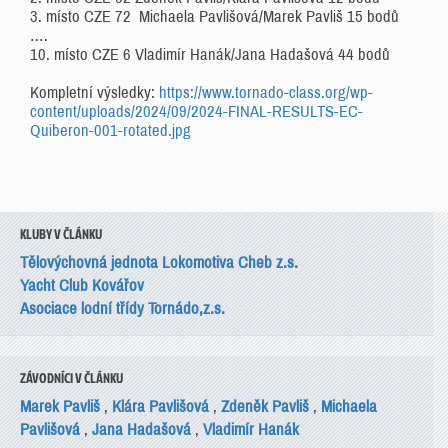
3. místo CZE 72 Michaela Pavlišová/Marek Pavliš 15 bodů
….
10. místo CZE 6 Vladimír Hanák/Jana Hadašová 44 bodů
Kompletní výsledky:
https://www.tornado-class.org/wp-
content/uploads/2024/09/2024-FINAL-RESULTS-EC-
Quiberon-001-rotated.jpg
KLUBY V ČLÁNKU
Tělovýchovná jednota Lokomotiva Cheb z.s.
Yacht Club Kovářov
Asociace lodní třídy Tornádo,z.s.
ZÁVODNÍCI V ČLÁNKU
Marek Pavliš
,
Klára Pavlišová
,
Zdeněk Pavliš
,
Michaela
Pavlišová
,
Jana Hadašová
,
Vladimír Hanák