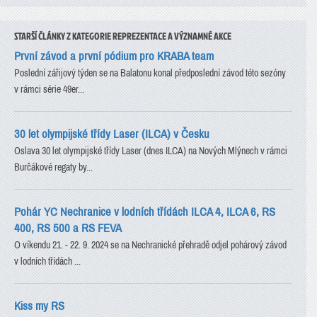
STARŠÍ ČLÁNKY Z KATEGORIE REPREZENTACE A VÝZNAMNÉ AKCE
První závod a první pódium pro KRABA team
Poslední zářijový týden se na Balatonu konal předposlední závod této sezóny
v rámci série 49er...
30 let olympijské třídy Laser (ILCA) v Česku
Oslava 30 let olympijské třídy Laser (dnes ILCA) na Nových Mlýnech v rámci
Burčákové regaty by...
Pohár YC Nechranice v lodních třídách ILCA 4, ILCA 6, RS
400, RS 500 a RS FEVA
O víkendu 21. - 22. 9. 2024 se na Nechranické přehradě odjel pohárový závod
v lodních třídách ...
Kiss my RS