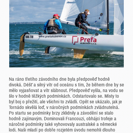
Na ráno třetího závodního dne byla předpověď hodně
divoká. Déšť a silný vítr od oceánu s tím, že během dne by se
mělo vyjasňovat a vítr slábnout. Předpověď vyšla, na vodu se
šlo v hodně těžkých podmínkách. Odstartovalo se. Místy to
byl boj o přežití, ale všichni to zvládli. Opět se ukázalo, jak je
Tornádo skvělá loď, v náročných podmínkách zvládnutelná.
Po startu se podmínky brzy zklidnily a závodění se stalo
hodně zajímavým. Dominovali Francouzi, obhájci trofeje a
náročné podmínky také vyhovovaly australské a německé
lodi. Naši mladí po dobře rozjetém úvodu nemohli dlouho