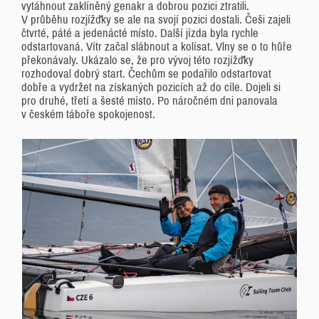
vytáhnout zaklíněný genakr a dobrou pozici ztratili.
V průběhu rozjížďky se ale na svojí pozici dostali. Češi zajeli
čtvrté, páté a jedenácté místo. Další jízda byla rychle
odstartovaná. Vítr začal slábnout a kolísat. Vlny se o to hůře
překonávaly. Ukázalo se, že pro vývoj této rozjížďky
rozhodoval dobrý start. Čechům se podařilo odstartovat
dobře a vydržet na získaných pozicích až do cíle. Dojeli si
pro druhé, třetí a šesté místo. Po náročném dni panovala
v českém táboře spokojenost.