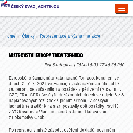
Toggl
naviga
Home
Články
Reprezentace a významné akce
MISTROVSTVÍ EVROPY TŘÍDY TORNADO
Eva Skořepová | 2024-10-03 17:46:39.000
Evropského šampionátu katamaranů Tornado, konaném ve
dnech 2.–7. 9. 2024 ve Francii, v jachtařském areálu poblíž
Quiberonu se zúčastnilo 16 posádek z pěti zemí (AUS, BEL,
CZE, FRA, GER). Ve čtyřech závodních dnech se odjelo 6 z 8
naplánovaných rozjížděk s jedním škrtem. Z českých
jachtařů se tradičně na start postavily obě posádky Pavlišů
z YC Kovářov a Vladimír Hanák s Janou Hadašovou
z Lokomotivy Cheb.
Po registraci v místě závodu, ověření dokladů, povinném