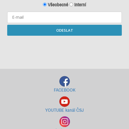
Všeobecné
Interní
ODESLAT
Starší newslettery ke stažení
FACEBOOK
YOUTUBE kanál ČSJ