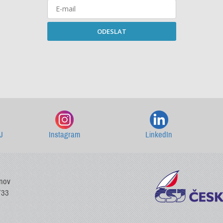
ODESLAT
Starší newslettery ke stažení
J
Instagram
LinkedIn
vnov
733