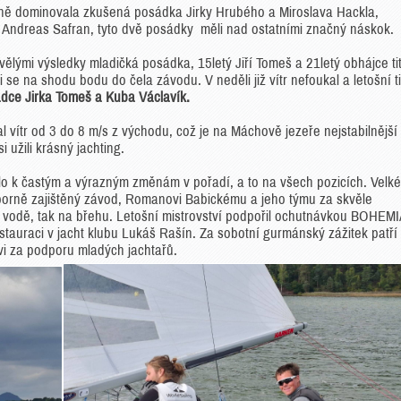
ně dominovala zkušená posádka Jirky Hrubého a Miroslava Hackla,
ndreas Safran, tyto dvě posádky měli nad ostatními značný náskok.
lými výsledky mladičká posádka, 15letý Jiří Tomeš a 21letý obhájce ti
 se na shodu bodu do čela závodu. V neděli již vítr nefoukal a letošní ti
dce Jirka Tomeš a Kuba Václavík.
l vítr od 3 do 8 m/s z východu, což je na Máchově jezeře nejstabilnější
i užili krásný jachting.
lo k častým a výrazným změnám v pořadí, a to na všech pozicích. Velké
výborně zajištěný závod, Romanovi Babickému a jeho týmu za skvěle
a vodě, tak na břehu. Letošní mistrovství podpořil ochutnávkou BOHEMI
stauraci v jacht klubu Lukáš Rašín. Za sobotní gurmánský zážitek patří
vi za podporu mladých jachtařů.