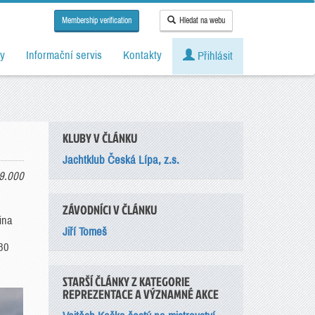
Membership verification
Hledat na webu
y
Informační servis
Kontakty
Přihlásit
KLUBY V ČLÁNKU
Jachtklub Česká Lípa, z.s.
9.000
ZÁVODNÍCI V ČLÁNKU
ina
Jiří Tomeš
U30
STARŠÍ ČLÁNKY Z KATEGORIE
REPREZENTACE A VÝZNAMNÉ AKCE