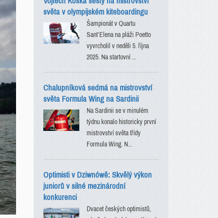
Vojtěch Koška šestý na mistrovství
světa v olympijském kiteboardingu
Šampionát v Quartu
Sant’Elena na pláži Poetto
vyvrcholil v neděli 5. října
2025. Na startovní ...
Chalupníková sedmá na mistrovství
světa Formula Wing na Sardinii
Na Sardinii se v minulém
týdnu konalo historicky první
mistrovství světa třídy
Formula Wing. N...
Optimisti v Dziwnówě: Skvělý výkon
juniorů v silné mezinárodní
konkurenci
Dvacet českých optimistů,