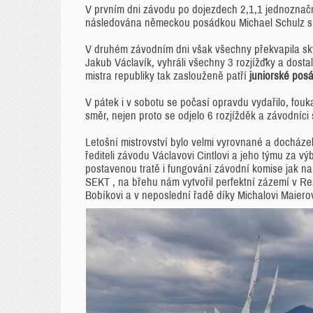
V prvním dni závodu po dojezdech 2,1,1 jednoznač
následována německou posádkou Michael Schulz s A
V druhém závodním dni však všechny překvapila skvě
Jakub Václavík, vyhráli všechny 3 rozjížďky a dostali
mistra republiky tak zaslouženě patří
juniorské posá
V pátek i v sobotu se počasí opravdu vydařilo, fouka
směr, nejen proto se odjelo 6 rozjížděk a závodníci s
Letošní mistrovství bylo velmi vyrovnané a docháze
řediteli závodu Václavovi Cintlovi a jeho týmu za 
postavenou tratě i fungování závodní komise jak n
SEKT , na břehu nám vytvořil perfektní zázemí v Re
Bobíkovi a v neposlední řadě díky Michalovi Maiero