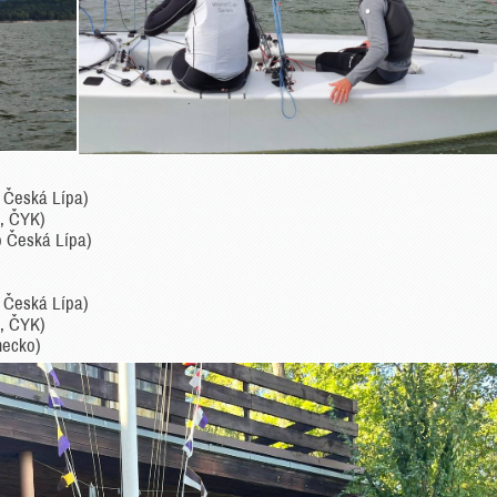
b Česká Lípa)
e, ČYK)
b Česká Lípa)
b Česká Lípa)
e, ČYK)
mecko)