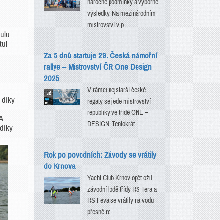
náročné podmínky a výborné
výsledky. Na mezinárodním
mistrovství v p...
tulu
tul
Za 5 dnů startuje 29. Česká námořní
rallye – Mistrovství ČR One Design
2025
V rámci nejstarší české
 díky
regaty se jede mistrovství
republiky ve třídě ONE –
A
DESIGN. Tentokrát ...
 díky
Rok po povodních: Závody se vrátily
do Krnova
Yacht Club Krnov opět ožil –
závodní lodě třídy RS Tera a
RS Feva se vrátily na vodu
přesně ro...