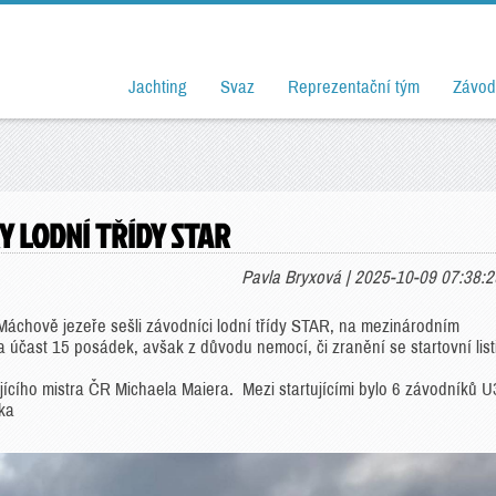
Jachting
Svaz
Reprezentační tým
Závod
Y LODNÍ TŘÍDY STAR
Pavla Bryxová | 2025-10-09 07:38:2
Máchově jezeře sešli závodníci lodní třídy STAR, na mezinárodním
a účast 15 posádek, avšak z důvodu nemocí, či zranění se startovní list
ujícího mistra ČR Michaela Maiera. Mezi startujícími bylo 6 závodníků 
ka