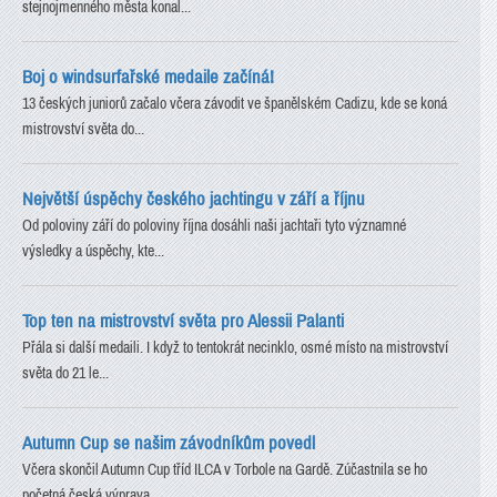
stejnojmenného města konal...
Boj o windsurfařské medaile začíná!
13 českých juniorů začalo včera závodit ve španělském Cadizu, kde se koná
mistrovství světa do...
Největší úspěchy českého jachtingu v září a říjnu
Od poloviny září do poloviny října dosáhli naši jachtaři tyto významné
výsledky a úspěchy, kte...
Top ten na mistrovství světa pro Alessii Palanti
Přála si další medaili. I když to tentokrát necinklo, osmé místo na mistrovství
světa do 21 le...
Autumn Cup se našim závodníkům povedl
Včera skončil Autumn Cup tříd ILCA v Torbole na Gardě. Zúčastnila se ho
početná česká výprava....