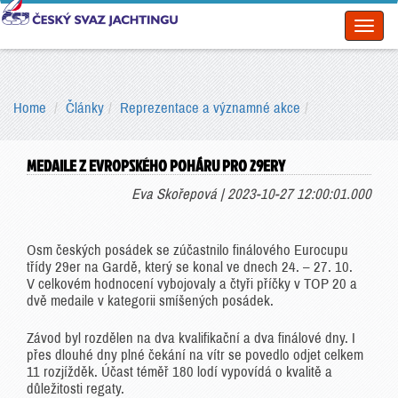
Toggl
naviga
Home
Články
Reprezentace a významné akce
MEDAILE Z EVROPSKÉHO POHÁRU PRO 29ERY
Eva Skořepová | 2023-10-27 12:00:01.000
Osm českých posádek se zúčastnilo finálového Eurocupu
třídy 29er na Gardě, který se konal ve dnech 24. – 27. 10.
V celkovém hodnocení vybojovaly a čtyři příčky v TOP 20 a
dvě medaile v kategorii smíšených posádek.
Závod byl rozdělen na dva kvalifikační a dva finálové dny. I
přes dlouhé dny plné čekání na vítr se povedlo odjet celkem
11 rozjížděk. Účast téměř 180 lodí vypovídá o kvalitě a
důležitosti regaty.