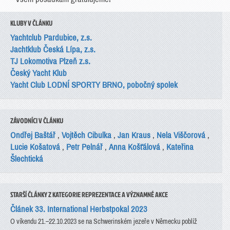
KLUBY V ČLÁNKU
Yachtclub Pardubice, z.s.
Jachtklub Česká Lípa, z.s.
TJ Lokomotiva Plzeň z.s.
Český Yacht Klub
Yacht Club LODNÍ SPORTY BRNO, pobočný spolek
ZÁVODNÍCI V ČLÁNKU
Ondřej Baštář
,
Vojtěch Cibulka
,
Jan Kraus
,
Nela Viščorová
,
Lucie Košatová
,
Petr Pelnář
,
Anna Košťálová
,
Kateřina
Šlechtická
STARŠÍ ČLÁNKY Z KATEGORIE REPREZENTACE A VÝZNAMNÉ AKCE
Článek 33. International Herbstpokal 2023
O víkendu 21.–22.10.2023 se na Schwerinském jezeře v Německu poblíž