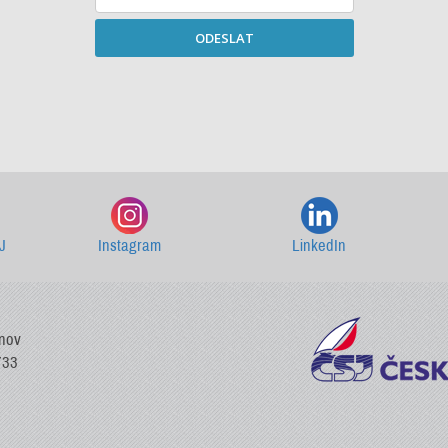
ODESLAT
Starší newslettery ke stažení
J
Instagram
LinkedIn
vnov
733