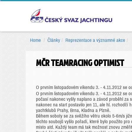
Home
Články
Reprezentace a významné akce
MČR TEAMRACING OPTIMIST
O prvním listopadovém víkendu 3. - 4.11.2012 se od
O prvním listopadovém víkendu 3. - 4.11.2012 se od
počasí nakonec vyšly naplano a závod proběhl za s
nakonec na start postavilo jen 11, ale hl. rozhodčí
yachtklubů Prahy, Brna, Kladna a Plzně.
Během soboty se za svěžího větru okolo 5-6m/s jižn
těchto soubojů vyšlo pořadí, které bylo použito pro
místo atd. Každý team má tak možnost znovu změřit 