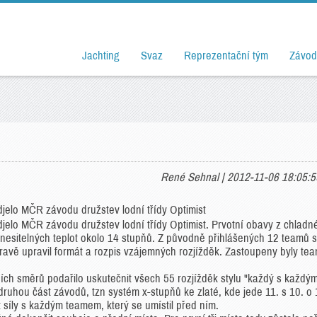
Jachting
Svaz
Reprezentační tým
Závod
René Sehnal | 2012-11-06 18:05:5
jelo MČR závodu družstev lodní třídy Optimist
jelo MČR závodu družstev lodní třídy Optimist. Prvotní obavy z chladn
nesitelných teplot okolo 14 stupňů. Z původně přihlášených 12 teamů 
 hravě upravil formát a rozpis vzájemných rozjížděk. Zastoupeny byly te
ích směrů podařilo uskutečnit všech 55 rozjížděk stylu "každý s každým
 druhou část závodů, tzn systém x-stupňů ke zlaté, kde jede 11. s 10. o 
síly s každým teamem, který se umístil před ním.