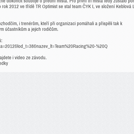
ožné dokončit souboje o přední místa. Pro první tři místa tedy zůstalo po
ro rok 2012 ve třídě TR Optimist se stal team ČYK I, ve složení Keblová 
hodčím, i trenérům, kteří při organizaci pomáhali a přispěli tak k
m účastníkům a jejich rodičům.
ů:
ezona=2012&lod_t=38&nazev_lt=Team%20Racing%20-%20Q
jdete i video ze závodu.
ledky