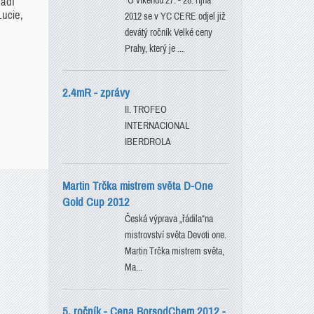
"O víkendu 27. - 28. října
řadí
Lucie,
2012 se v YC CERE odjel již
devátý ročník Velké ceny
Prahy, který je ...
2.4mR - zprávy
II. TROFEO
INTERNACIONAL
IBERDROLA
Martin Trčka mistrem světa D-One
Gold Cup 2012
Česká výprava „řádila“na
mistrovství světa Devoti one.
Martin Trčka mistrem světa,
Ma...
5. ročník - Cena BorsodChem 2012 -