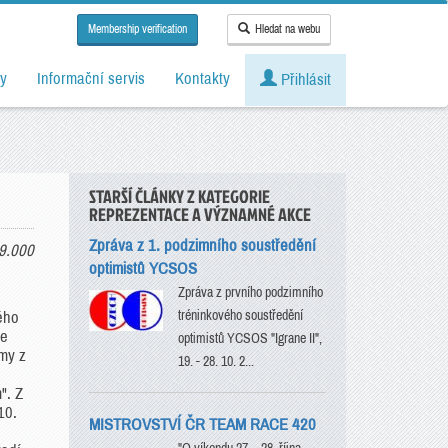
Membership verification
Hledat na webu
y
Informační servis
Kontakty
Přihlásit
STARŠÍ ČLÁNKY Z KATEGORIE
REPREZENTACE A VÝZNAMNÉ AKCE
Zpráva z 1. podzimního soustředění
9.000
optimistů YCSOS
Zpráva z prvního podzimního
tréninkového soustředění
ého
se
optimistů YCSOS "Igrane II",
amy z
19. - 28. 10. 2...
". Z
10.
MISTROVSTVÍ ČR TEAM RACE 420