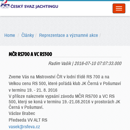
Toggl
naviga
Home
Články
Reprezentace a významné akce
MČR RS700 A VC RS500
Radim Vašík | 2016-07-10 07:07:33.000
Zveme Vás na Mistrovství ČR v lodní třídě RS 700 a na
Velkou cenu RS 500, které pořádá klub JK Černá v Pošumaví
v termínu 19. - 21. 8. 2016
V příloze naleznete vypsání závodu MČR RS700 a VC RS
500, který se koná v termínu 19.-21.08.2016 v prostorách JK
Černá v Pošumaví.
Václav Brabec
Předseda VV ALT RS
vasek@rsfeva.cz