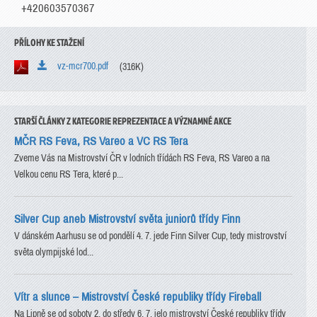
+420603570367
PŘÍLOHY KE STAŽENÍ
vz-mcr700.pdf
(316K)
STARŠÍ ČLÁNKY Z KATEGORIE REPREZENTACE A VÝZNAMNÉ AKCE
MČR RS Feva, RS Vareo a VC RS Tera
Zveme Vás na Mistrovství ČR v lodních třídách RS Feva, RS Vareo a na
Velkou cenu RS Tera, které p...
Silver Cup aneb Mistrovství světa juniorů třídy Finn
V dánském Aarhusu se od pondělí 4. 7. jede Finn Silver Cup, tedy mistrovství
světa olympijské lod...
Vítr a slunce – Mistrovství České republiky třídy Fireball
Na Lipně se od soboty 2. do středy 6. 7. jelo mistrovství České republiky třídy