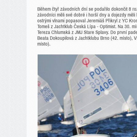
Během čtyř závodních dní se podařilo dokončit 8 rozjíž
závodníci měli své dobré i horší dny a dojezdy měl
ostrými vlnami popasoval Jeremiáš Přikryl z YC Kromě
Tomeš z Jachtklub Česká Lípa - Optimist. Na 30. m
Tereza Chlumská z JMJ Stare Splavy. Do první pades
Beata Dokoupilová z Jachtklubu Brno (42. místo), V
místo).