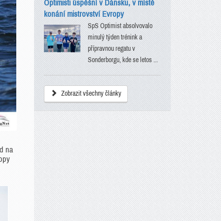
Optimisti úspěšní v Dánsku, v místě
konání mistrovství Evropy
SpS Optimist absolvovalo
minulý týden trénink a
přípravnou regatu v
Sonderborgu, kde se letos ...
Zobrazit všechny články
od na
ropy