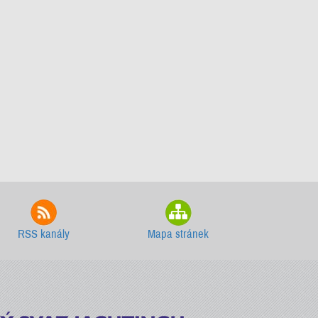
RSS kanály
Mapa stránek