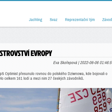
Jachting
Svaz
Reprezentační tým
Závod
ISTROVSTVÍ EVROPY
Eva Skořepová | 2022-06-06 01:46:5
 Optimist přesunulo rovnou do polského Dziwnowa, kde bojovali o
bylo celkem 161 lodí a mezi nim 27 českých závodníků.