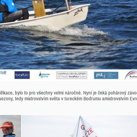
fikace, bylo to pro všechny velmi náročné. Nyní je čeká pohárový záv
 sezony, tedy mistrovstvím světa v tureckém Bodrumu amistrovstvím Ev