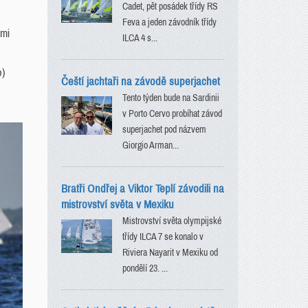
Cadet, pět posádek třídy RS
Feva a jeden závodník třídy
ími
ILCA 4 s...
o)
Čeští jachtaři na závodě superjachet
Tento týden bude na Sardinii
v Porto Cervo probíhat závod
superjachet pod názvem
Giorgio Arman...
Bratři Ondřej a Viktor Teplí závodili na
mistrovství světa v Mexiku
Mistrovství světa olympijské
třídy ILCA 7 se konalo v
Riviera Nayarit v Mexiku od
pondělí 23. ...