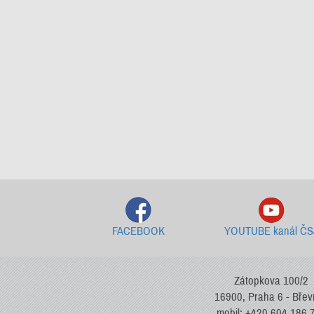
FACEBOOK
YOUTUBE kanál ČS
Zátopkova 100/2
16900, Praha 6 - Bře
mobil: +420 604 186 