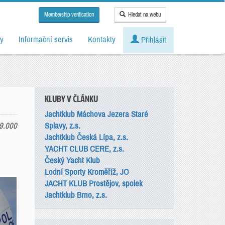
Membership verification
Hledat na webu
y
Informační servis
Kontakty
Přihlásit
KLUBY V ČLÁNKU
Jachtklub Máchova Jezera Staré
9.000
Splavy, z.s.
Jachtklub Česká Lípa, z.s.
YACHT CLUB CERE, z.s.
Český Yacht Klub
Lodní Sporty Kroměříž, JO
JACHT KLUB Prostějov, spolek
Jachtklub Brno, z.s.