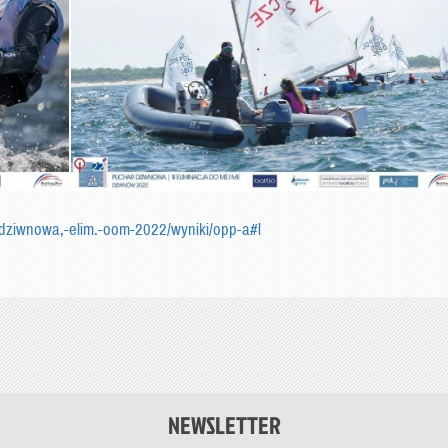
r-dziwnowa,-elim.-oom-2022/wyniki/opp-a#l
NEWSLETTER