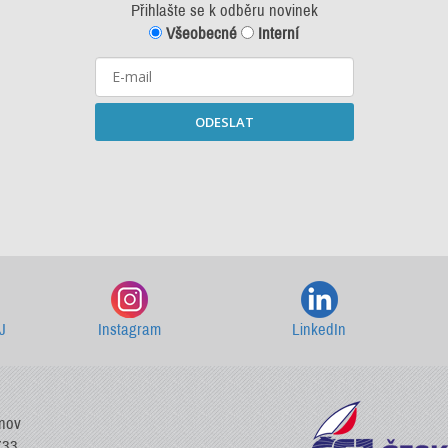
Přihlašte se k odběru novinek
Všeobecné
Interní
ODESLAT
Starší newslettery ke stažení
J
Instagram
LinkedIn
vnov
733