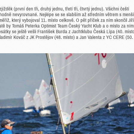
děk (první den tři, druhý jednu, třetí tři, čtvrtý jednu). Všichni čeští
i hodně nevyrovnané. Nejlépe se se slabším až středním větrem s menš
říž, který vybojoval 11. místo celkově. O pět příček za ním skončil Jiří
ístě by Tomáš Peterka Optimist Team Český Yacht Klub a o místo za ním
átky se ještě vešli František Burda z Jachtklubu Česká Lípa (40. míst
ladimír Kováč z JK Prostějov (48. místo) a Jan Valenta z YC CERE (50.