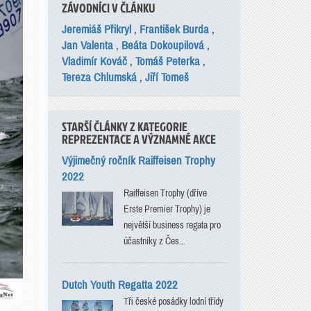
ZÁVODNÍCI V ČLÁNKU
Jeremiáš Přikryl
,
František Burda
,
Jan Valenta
,
Beáta Dokoupilová
,
Vladimír Kováč
,
Tomáš Peterka
,
Tereza Chlumská
,
Jiří Tomeš
STARŠÍ ČLÁNKY Z KATEGORIE
REPREZENTACE A VÝZNAMNÉ AKCE
Výjimečný ročník Raiffeisen Trophy
2022
Raiffeisen Trophy (dříve
Erste Premier Trophy) je
největší business regata pro
účastníky z Čes...
Dutch Youth Regatta 2022
Tři české posádky lodní třídy