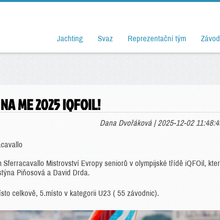
Jachting
Svaz
Reprezentační tým
Závod
A ME 2025 IQFOIL!
Dana Dvořáková | 2025-12-02 11:48:4
cavallo
 Sferracavallo Mistrovství Evropy seniorů v olympijské třídě iQFOil, kte
istýna Piňosová a David Drda.
ísto celkově, 5.místo v kategorii U23 ( 55 závodnic).