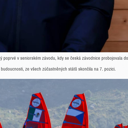
ický poprvé v seniorském závodu, kdy se česká závodnice probojovala d
o budoucnosti, ze všech zúčastněných států skončila na 7. pozici.