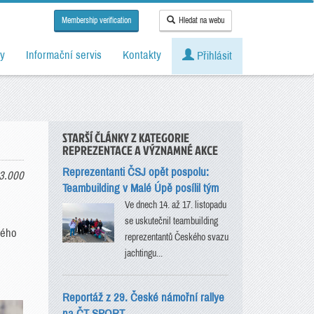
Membership verification
Hledat na webu
y
Informační servis
Kontakty
Přihlásit
STARŠÍ ČLÁNKY Z KATEGORIE
REPREZENTACE A VÝZNAMNÉ AKCE
Reprezentanti ČSJ opět pospolu:
3.000
Teambuilding v Malé Úpě posílil tým
Ve dnech 14. až 17. listopadu
se uskutečnil teambuilding
rého
reprezentantů Českého svazu
jachtingu...
Reportáž z 29. České námořní rallye
na ČT SPORT