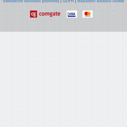
Všeobecné obchodní podmínky
|
GDPR
|
Nastavení souborů cookie