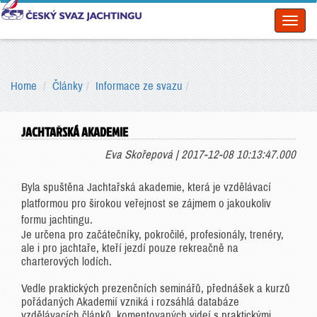
Toggl
naviga
Home
Články
Informace ze svazu
JACHTAŘSKÁ AKADEMIE
Eva Skořepová | 2017-12-08 10:13:47.000
Byla spuštěna Jachtařská akademie, která je vzdělávací
platformou pro širokou veřejnost se zájmem o jakoukoliv
formu jachtingu.
Je určena pro začátečníky, pokročilé, profesionály, trenéry,
ale i pro jachtaře, kteří jezdí pouze rekreačně na
charterových lodích.
Vedle praktických prezenčních seminářů, přednášek a kurzů
pořádaných Akademií vzniká i rozsáhlá databáze
vzdělávacích článků, komentovaných videí s praktickými