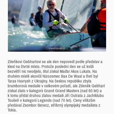
Zdeňkovi Gebhartovi se ale den nepovedl podle představ a
klesl na čtvrté místo. Protože poslední den se už kvůli
bezvětří nic neodjelo, titul získal Maďar Akos Lukats. Na
druhém místě skončil Nizozemec Bas De Waal a třetí byl
Taras Havrysh z Ukrajiny. Na českou republiku zbyla
bramborová medaile v celkovém pořadí, ale Zdeněk Gebhart
získal zlato v kategorii Grand Grand Masters (nad 60 let) a
k tomu přidal druhou zlatou medaili Jiří Outrata z Jachtklubu
Toušeň v kategorii Legends (nad 70 let). Ceny vítězům
předával Zsombor Berecz, stříbrný olympijský medailista z
Tokia.