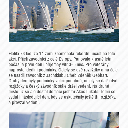
Flotila 78 lodí ze 14 zemí znamenala rekordní účast na této
akci. Přijeli závodníci z celé Evropy. Panovalo krásné letní
počasí a první den i příjemný vítr 3–5 m/s. Pro veterány
naprosto ideální podmínky. Odjely se dvě rozjížďky a na čele
se usadil závodník z Jachtklubu Cheb Zdeněk Gebhart.
Druhý den byly podmínky velmi podobné, odjely se další dvě
rozjížďky a český závodník stále držel vedení. Na druhé
místo už se ale dostal domácí jachtař Akos Lukats. Tomu se
vydařil následující den, kdy se uskutečnily ještě tři rozjížďky,
a převzal vedení.