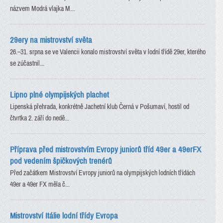
názvem Modrá vlajka M...
29ery na mistrovství světa
26.–31. srpna se ve Valencii konalo mistrovství světa v lodní třídě 29er, kterého
se zúčastnil...
Lipno plné olympijských plachet
Lipenská přehrada, konkrétně Jachetní klub Černá v Pošumaví, hostil od
čtvrtka 2. září do nedě...
Příprava před mistrovstvím Evropy juniorů tříd 49er a 49erFX
pod vedením špičkových trenérů
Před začátkem Mistrovství Evropy juniorů na olympijských lodních třídách
49er a 49er FX měla č...
Mistrovství Itálie lodní třídy Evropa