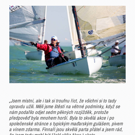
„Jsem místní, ale i tak si troufnu říct, že všichni si to tady
opravdu užili. Měli jsme štěstí na větrné podmínky, když se
nám podařilo odjet sedm pěkných rozjížděk, protože
předpověď byla mnohem horší. Byla to skvělá akce i po
společenské stránce s typickým maďarským gulášem, pivem
a vínem zdarma. Finnaři jsou skvělá parta přátel a jsem rád,