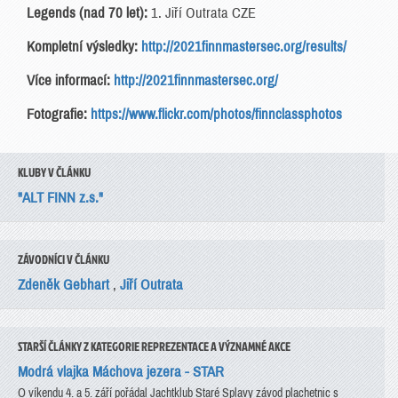
Legends (nad 70 let):
1. Jiří Outrata CZE
Kompletní výsledky:
http://2021finnmastersec.org/results/
Více informací:
http://2021finnmastersec.org/
Fotografie:
https://www.flickr.com/photos/finnclassphotos
KLUBY V ČLÁNKU
"ALT FINN z.s."
ZÁVODNÍCI V ČLÁNKU
Zdeněk Gebhart
,
Jiří Outrata
STARŠÍ ČLÁNKY Z KATEGORIE REPREZENTACE A VÝZNAMNÉ AKCE
Modrá vlajka Máchova jezera - STAR
O víkendu 4. a 5. září pořádal Jachtklub Staré Splavy závod plachetnic s