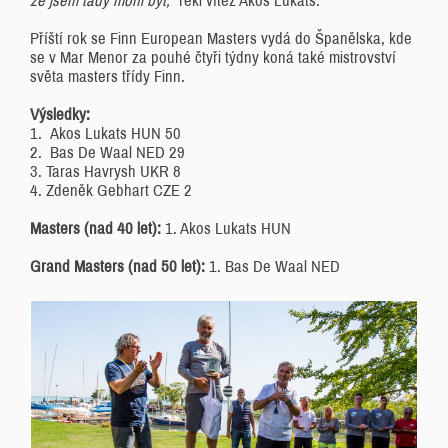
že jsem tady mohl být,“
řekl vítěz Akos Lukats.
Příští rok se Finn European Masters vydá do Španělska, kde
se v Mar Menor za pouhé čtyři týdny koná také mistrovství
světa masters třídy Finn.
Výsledky:
1. Akos Lukats HUN 50
2. Bas De Waal NED 29
3. Taras Havrysh UKR 8
4. Zdeněk Gebhart CZE 2
Masters (nad 40 let):
1. Akos Lukats HUN
Grand Masters (nad 50 let):
1. Bas De Waal NED