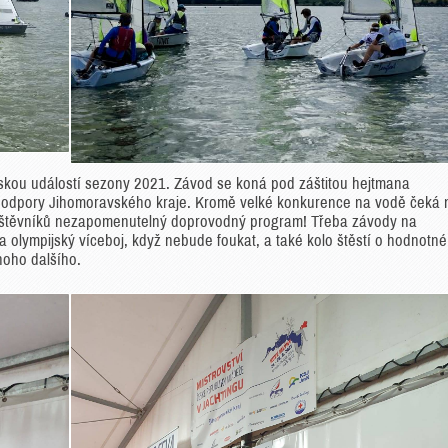
řskou událostí sezony 2021. Závod se koná pod záštitou hejtmana
 podpory Jihomoravského kraje. Kromě velké konkurence na vodě čeká 
 návštěvníků nezapomenutelný doprovodný program! Třeba závody na
lympijský víceboj, když nebude foukat, a také kolo štěstí o hodnotné
noho dalšího.