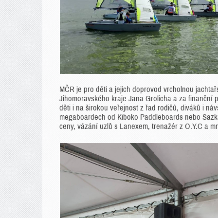
MČR je pro děti a jejich doprovod vrcholnou jachta
Jihomoravského kraje Jana Grolicha a za finanční
děti i na širokou veřejnost z řad rodičů, diváků i
megaboardech od Kiboko Paddleboards nebo Sazka o
ceny, vázání uzlů s Lanexem, trenažér z O.Y.C a m