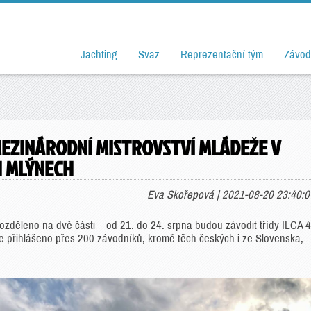
Jachting
Svaz
Reprezentační tým
Závod
MEZINÁRODNÍ MISTROVSTVÍ MLÁDEŽE V
H MLÝNECH
Eva Skořepová | 2021-08-20 23:40:0
rozděleno na dvě části – od 21. do 24. srpna budou závodit třídy ILCA 4
Je přihlášeno přes 200 závodníků, kromě těch českých i ze Slovenska,