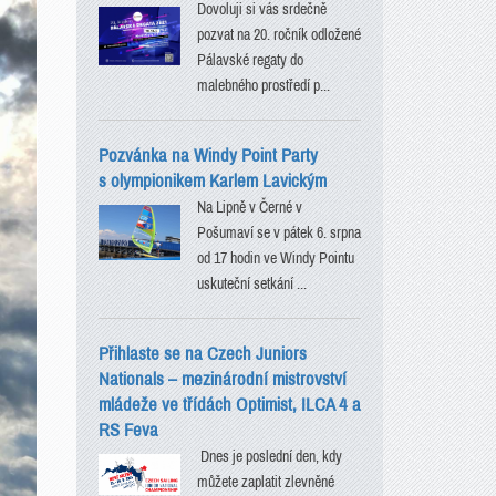
Dovoluji si vás srdečně
pozvat na 20. ročník odložené
Pálavské regaty do
malebného prostředí p...
Pozvánka na Windy Point Party
s olympionikem Karlem Lavickým
Na Lipně v Černé v
Pošumaví se v pátek 6. srpna
od 17 hodin ve Windy Pointu
uskuteční setkání ...
Přihlaste se na Czech Juniors
Nationals – mezinárodní mistrovství
mládeže ve třídách Optimist, ILCA 4 a
RS Feva
Dnes je poslední den, kdy
můžete zaplatit zlevněné