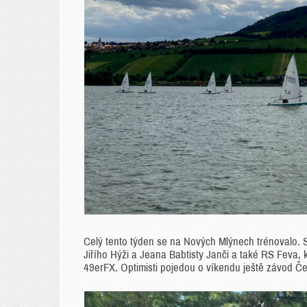
Celý tento týden se na Nových Mlýnech trénovalo. 
Jiřího Hýži a Jeana Babtisty Janči a také RS Feva,
49erFX. Optimisti pojedou o víkendu ještě závod Č