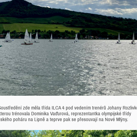
Soustředění zde měla třída ILCA 4 pod vedením trenérů Johany Rozlivk
 kterou trénovala Dominika Vaďurová, reprezentantka olympijské třídy
eského poháru na Lipně a teprve pak se přesouvají na Nové Mlýny.