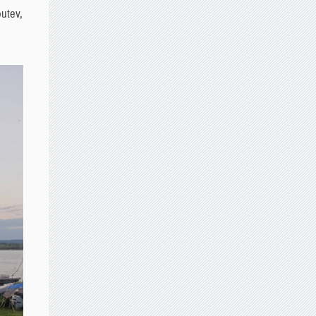
outev,