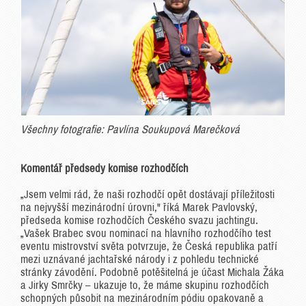
Všechny fotografie: Pavlína Soukupová Marečková
Komentář předsedy komise rozhodčích
„Jsem velmi rád, že naši rozhodčí opět dostávají příležitosti
na nejvyšší mezinárodní úrovni," říká Marek Pavlovský,
předseda komise rozhodčích Českého svazu jachtingu.
„Vašek Brabec svou nominací na hlavního rozhodčího test
eventu mistrovství světa potvrzuje, že Česká republika patří
mezi uznávané jachtařské národy i z pohledu technické
stránky závodění. Podobně potěšitelná je účast Michala Žáka
a Jirky Smrčky – ukazuje to, že máme skupinu rozhodčích
schopných působit na mezinárodním pódiu opakovaně a