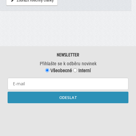
Zobrazit všechny články
NEWSLETTER
Přihlašte se k odběru novinek
Všeobecné
Interní
ODESLAT
Starší newslettery ke stažení