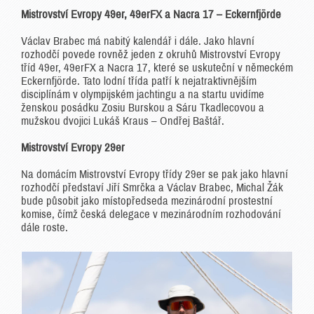
Mistrovství Evropy 49er, 49erFX a Nacra 17 – Eckernfjörde
Václav Brabec má nabitý kalendář i dále. Jako hlavní
rozhodčí povede rovněž jeden z okruhů Mistrovství Evropy
tříd 49er, 49erFX a Nacra 17, které se uskuteční v německém
Eckernfjörde. Tato lodní třída patří k nejatraktivnějším
disciplínám v olympijském jachtingu a na startu uvidíme
ženskou posádku Zosiu Burskou a Sáru Tkadlecovou a
mužskou dvojici Lukáš Kraus – Ondřej Baštář.
Mistrovství Evropy 29er
Na domácím Mistrovství Evropy třídy 29er se pak jako hlavní
rozhodčí představí Jiří Smrčka a Václav Brabec, Michal Žák
bude působit jako místopředseda mezinárodní prostestní
komise, čímž česká delegace v mezinárodním rozhodování
dále roste.