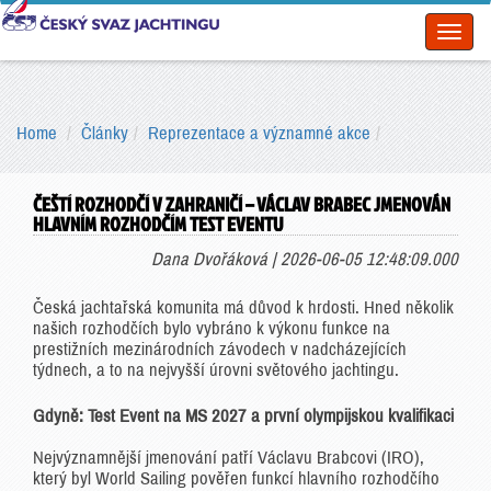
Toggl
naviga
Home
Články
Reprezentace a významné akce
ČEŠTÍ ROZHODČÍ V ZAHRANIČÍ – VÁCLAV BRABEC JMENOVÁN
HLAVNÍM ROZHODČÍM TEST EVENTU
Dana Dvořáková | 2026-06-05 12:48:09.000
Česká jachtařská komunita má důvod k hrdosti. Hned několik
našich rozhodčích bylo vybráno k výkonu funkce na
prestižních mezinárodních závodech v nadcházejících
týdnech, a to na nejvyšší úrovni světového jachtingu.
Gdyně: Test Event na MS 2027 a první olympijskou kvalifikaci
Nejvýznamnější jmenování patří Václavu Brabcovi (IRO),
který byl World Sailing pověřen funkcí hlavního rozhodčího