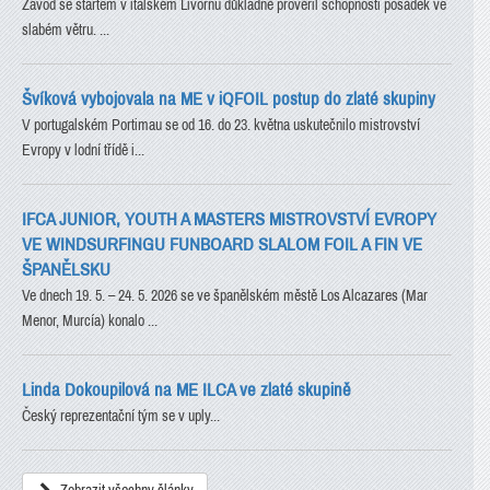
Závod se startem v italském Livornu důkladně prověřil schopnosti posádek ve
slabém větru. ...
Švíková vybojovala na ME v iQFOIL postup do zlaté skupiny
V portugalském Portimau se od 16. do 23. května uskutečnilo mistrovství
Evropy v lodní třídě i...
IFCA JUNIOR, YOUTH A MASTERS MISTROVSTVÍ EVROPY
VE WINDSURFINGU FUNBOARD SLALOM FOIL A FIN VE
ŠPANĚLSKU
Ve dnech 19. 5. – 24. 5. 2026 se ve španělském městě Los Alcazares (Mar
Menor, Murcía) konalo ...
Linda Dokoupilová na ME ILCA ve zlaté skupině
Český reprezentační tým se v uply...