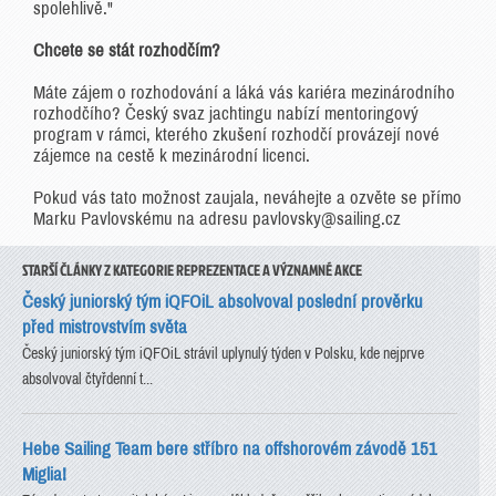
spolehlivě."
Chcete se stát rozhodčím?
Máte zájem o rozhodování a láká vás kariéra mezinárodního
rozhodčího? Český svaz jachtingu nabízí mentoringový
program v rámci, kterého zkušení rozhodčí provázejí nové
zájemce na cestě k mezinárodní licenci.
Pokud vás tato možnost zaujala, neváhejte a ozvěte se přímo
Marku Pavlovskému na adresu pavlovsky@sailing.cz
STARŠÍ ČLÁNKY Z KATEGORIE REPREZENTACE A VÝZNAMNÉ AKCE
Český juniorský tým iQFOiL absolvoval poslední prověrku
před mistrovstvím světa
Český juniorský tým iQFOiL strávil uplynulý týden v Polsku, kde nejprve
absolvoval čtyřdenní t...
Hebe Sailing Team bere stříbro na offshorovém závodě 151
Miglia!