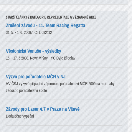
STARŠÍ ČLÁNKY Z KATEGORIE REPREZENTACE A VÝZNAMNÉ AKCE
Zrušení závodu - 11. Team Racing Regatta
31. 5. - 1. 6. 20087, CTL 082112
Věstonická Venuše - výsledky
16. - 17. 5 2008, Nové Mlýny - YC Dyje Břeclav
Výzva pro pořadatele MČR v NJ
VV ČSJ vyzývá případné zájemce o pořadatelství MČR 2009 na moři, aby
žádost o pořadatelství spole...
Závody pro Laser 4.7 v Praze na Vltavě
Dodatečné vypsání