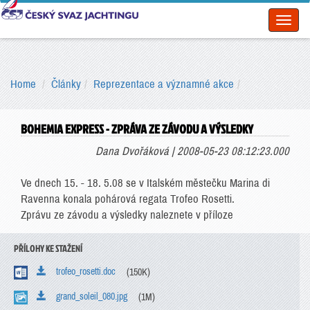
Toggl
naviga
Home
Články
Reprezentace a významné akce
BOHEMIA EXPRESS - ZPRÁVA ZE ZÁVODU A VÝSLEDKY
Dana Dvořáková | 2008-05-23 08:12:23.000
Ve dnech 15. - 18. 5.08 se v Italském městečku Marina di
Ravenna konala pohárová regata Trofeo Rosetti.
Zprávu ze závodu a výsledky naleznete v příloze
PŘÍLOHY KE STAŽENÍ
trofeo_rosetti.doc
(150K)
grand_soleil_080.jpg
(1M)