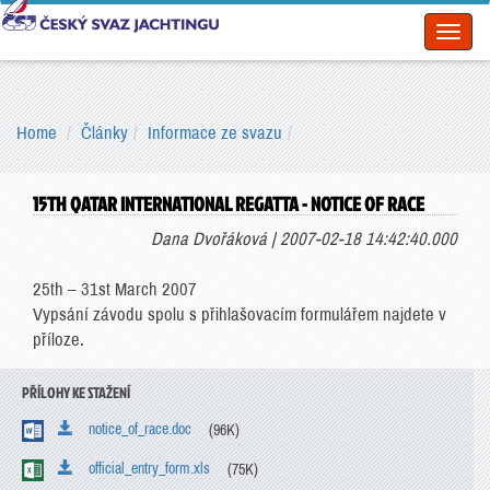
Toggl
naviga
Home
Články
Informace ze svazu
15TH QATAR INTERNATIONAL REGATTA - NOTICE OF RACE
Dana Dvořáková | 2007-02-18 14:42:40.000
25th – 31st March 2007
Vypsání závodu spolu s přihlašovacím formulářem najdete v
příloze.
PŘÍLOHY KE STAŽENÍ
notice_of_race.doc
(96K)
official_entry_form.xls
(75K)