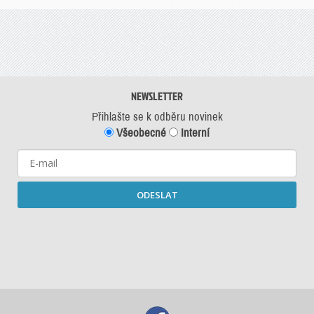
NEWSLETTER
Přihlašte se k odběru novinek
Všeobecné
Interní
ODESLAT
Starší newslettery ke stažení