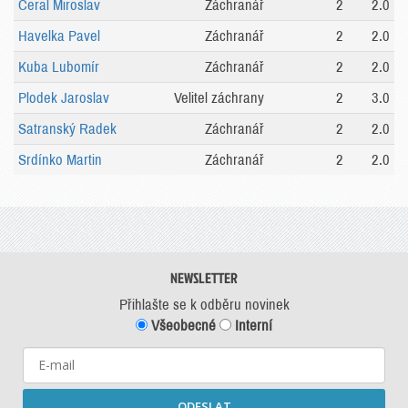
Ceral Miroslav
Záchranář
2
2.0
Havelka Pavel
Záchranář
2
2.0
Kuba Lubomír
Záchranář
2
2.0
Plodek Jaroslav
Velitel záchrany
2
3.0
Satranský Radek
Záchranář
2
2.0
Srdínko Martin
Záchranář
2
2.0
NEWSLETTER
Přihlašte se k odběru novinek
Všeobecné
Interní
ODESLAT