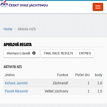
Toggl
naviga
Home
Aktivita HZS
APRÍLOVÁ REGATA
Informace o závodě
FINAL RACE RESULTS
ENTRIES
AKTIVITA HZS
Jméno
Funkce
Počet dní
body
Kuřava Jaromír
Záchranář
1
1.0
Pacek Alexandr
Velitel záchrany
1
1.5