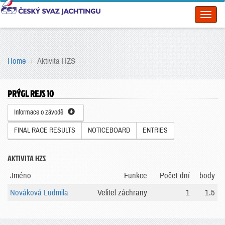
Toggl
naviga
Home
Aktivita HZS
PRÝGL REJS 10
Informace o závodě
FINAL RACE RESULTS
NOTICEBOARD
ENTRIES
AKTIVITA HZS
Jméno
Funkce
Počet dní
body
Nováková Ludmila
Velitel záchrany
1
1.5