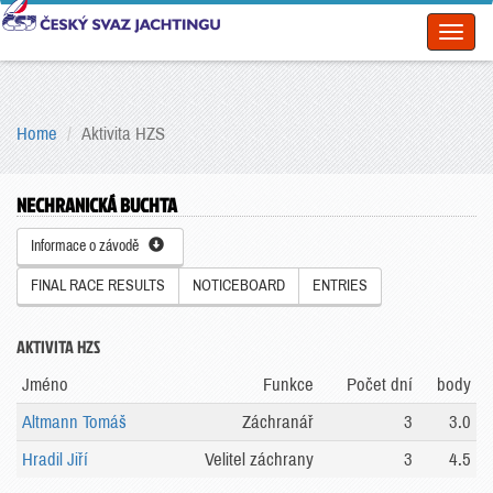
Toggl
naviga
Home
Aktivita HZS
NECHRANICKÁ BUCHTA
Informace o závodě
FINAL RACE RESULTS
NOTICEBOARD
ENTRIES
AKTIVITA HZS
Jméno
Funkce
Počet dní
body
Altmann Tomáš
Záchranář
3
3.0
Hradil Jiří
Velitel záchrany
3
4.5