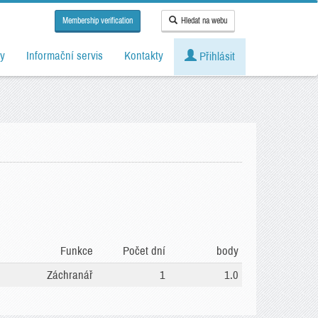
Membership verification
Hledat na webu
y
Informační servis
Kontakty
Přihlásit
Funkce
Počet dní
body
Záchranář
1
1.0