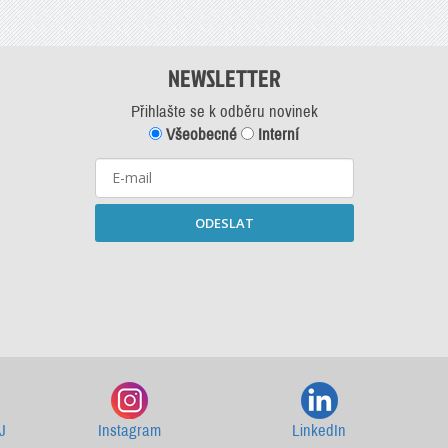
NEWSLETTER
Přihlašte se k odběru novinek
Všeobecné
Interní
ODESLAT
Starší newslettery ke stažení
J
Instagram
LinkedIn