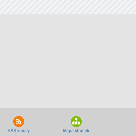
RSS kanály
Mapa stránek