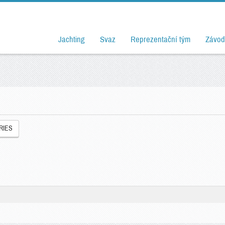
Jachting
Svaz
Reprezentační tým
Závod
RIES