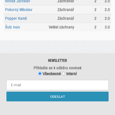
Novák Jaroslav
Záchranář
2
2.0
Pokorný Miloslav
Záchranář
2
2.0
Popper Kamil
Záchranář
2
2.0
Šulc Ivan
Velitel záchrany
2
3.0
NEWSLETTER
Přihlašte se k odběru novinek
Všeobecné
Interní
ODESLAT