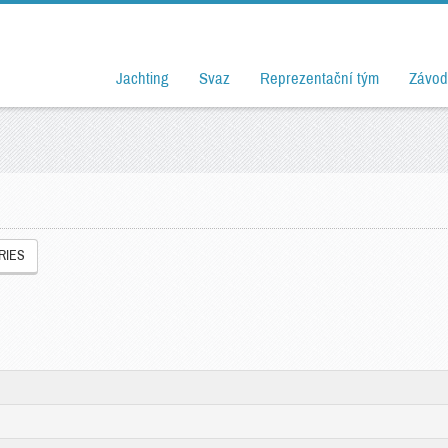
Jachting
Svaz
Reprezentační tým
Závod
RIES