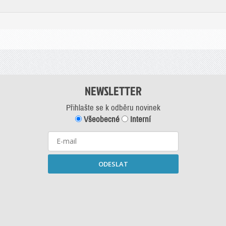
NEWSLETTER
Přihlašte se k odběru novinek
Všeobecné
Interní
ODESLAT
Starší newslettery ke stažení