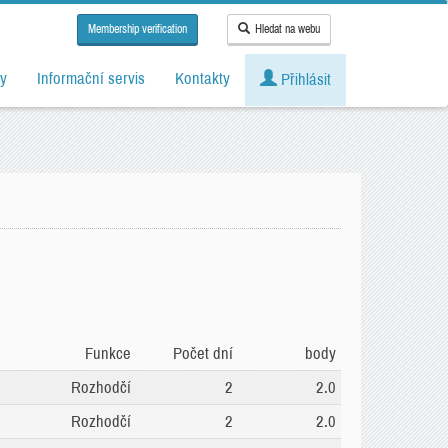
Membership verification
Hledat na webu
y
Informační servis
Kontakty
Přihlásit
Funkce
Počet dní
body
Rozhodčí
2
2.0
Rozhodčí
2
2.0