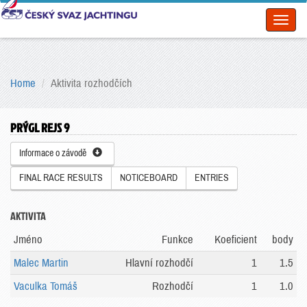
Toggl
naviga
Home
Aktivita rozhodčích
PRÝGL REJS 9
Informace o závodě
FINAL RACE RESULTS
NOTICEBOARD
ENTRIES
AKTIVITA
Jméno
Funkce
Koeficient
body
Malec Martin
Hlavní rozhodčí
1
1.5
Vaculka Tomáš
Rozhodčí
1
1.0