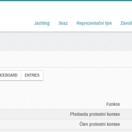
Jachting
Svaz
Reprezentační tým
Závod
ICEBOARD
ENTRIES
Funkce
Předseda protestní komise
Člen protestní komise