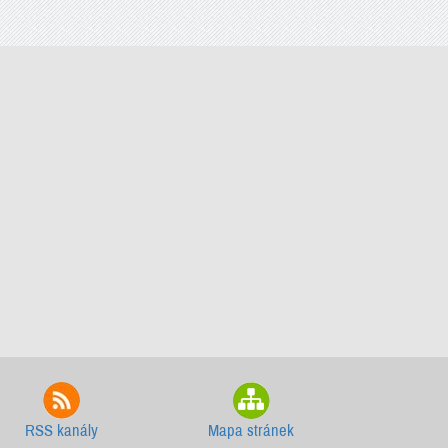
RSS kanály
Mapa stránek