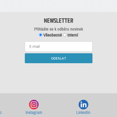
NEWSLETTER
Přihlašte se k odběru novinek
Všeobecné
Interní
ODESLAT
Starší newslettery ke stažení
J
Instagram
LinkedIn