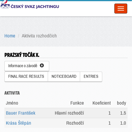
Toggl
naviga
Home
Aktivita rozhodčích
PRAŽSKÝ TOČÁK X.
Informace o závodě
FINAL RACE RESULTS
NOTICEBOARD
ENTRIES
AKTIVITA
Jméno
Funkce
Koeficient
body
Bauer František
Hlavní rozhodčí
1
1.5
Krása Štěpán
Rozhodčí
1
1.0