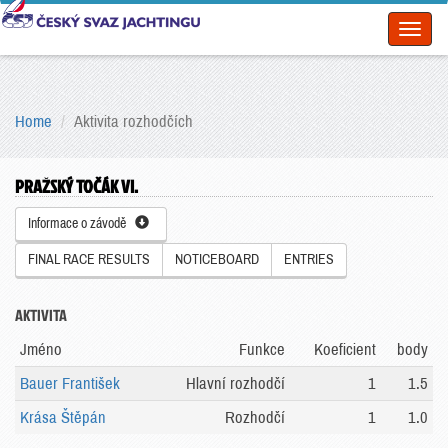
Toggl
naviga
Home
Aktivita rozhodčích
PRAŽSKÝ TOČÁK VI.
Informace o závodě
FINAL RACE RESULTS
NOTICEBOARD
ENTRIES
AKTIVITA
Jméno
Funkce
Koeficient
body
Bauer František
Hlavní rozhodčí
1
1.5
Krása Štěpán
Rozhodčí
1
1.0