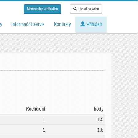
Membership verification
Hledat na webu
y
Informační servis
Kontakty
Přihlásit
Koeficient
body
1
1.5
1
1.5