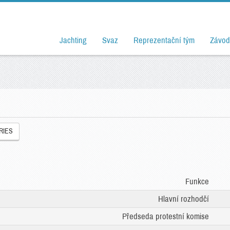
Jachting
Svaz
Reprezentační tým
Závod
RIES
Funkce
Hlavní rozhodčí
Předseda protestní komise