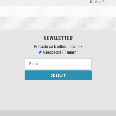
Rozhodčí
NEWSLETTER
Přihlašte se k odběru novinek
Všeobecné
Interní
ODESLAT
Starší newslettery ke stažení