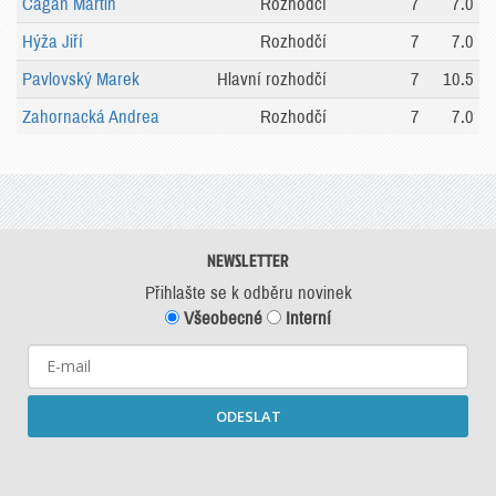
Čagan Martin
Rozhodčí
7
7.0
Hýža Jiří
Rozhodčí
7
7.0
Pavlovský Marek
Hlavní rozhodčí
7
10.5
Zahornacká Andrea
Rozhodčí
7
7.0
NEWSLETTER
Přihlašte se k odběru novinek
Všeobecné
Interní
ODESLAT