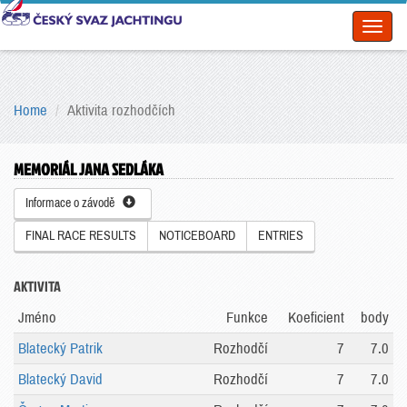
Toggl
naviga
Home
Aktivita rozhodčích
MEMORIÁL JANA SEDLÁKA
Informace o závodě
FINAL RACE RESULTS
NOTICEBOARD
ENTRIES
AKTIVITA
Jméno
Funkce
Koeficient
body
Blatecký Patrik
Rozhodčí
7
7.0
Blatecký David
Rozhodčí
7
7.0