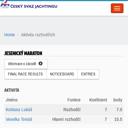
Toggl
naviga
Home
Aktivita rozhodčích
JESENICKÝ MARATON
Informace o závodě
FINAL RACE RESULTS
NOTICEBOARD
ENTRIES
AKTIVITA
Jméno
Funkce
Koeficient
body
Koblasa Lukáš
Rozhodčí
7
7.0
Veselka Tomáš
Hlavní rozhodčí
7
10.5