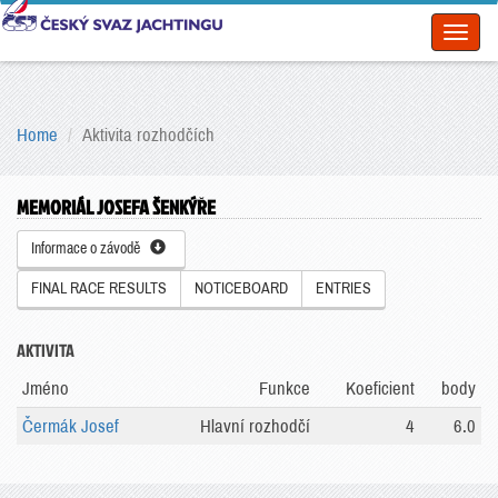
Toggl
naviga
Home
Aktivita rozhodčích
MEMORIÁL JOSEFA ŠENKÝŘE
Informace o závodě
FINAL RACE RESULTS
NOTICEBOARD
ENTRIES
AKTIVITA
Jméno
Funkce
Koeficient
body
Čermák Josef
Hlavní rozhodčí
4
6.0