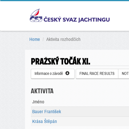
Home
Aktivita rozhodčích
PRAŽSKÝ TOČÁK XI.
Informace o závodě
FINAL RACE RESULTS
NOT
AKTIVITA
Jméno
Bauer František
Krása Štěpán