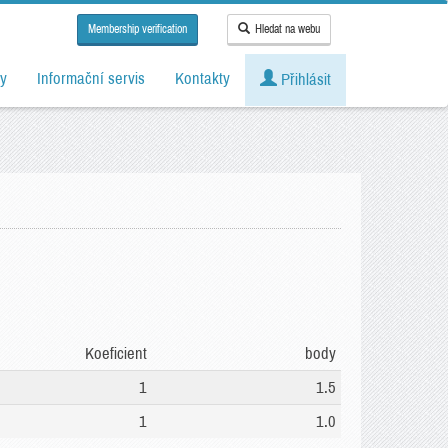
Membership verification
Hledat na webu
y
Informační servis
Kontakty
Přihlásit
Koeficient
body
1
1.5
1
1.0