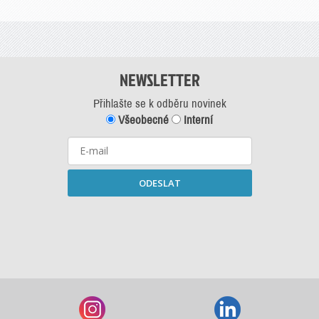
NEWSLETTER
Přihlašte se k odběru novinek
Všeobecné
Interní
ODESLAT
Starší newslettery ke stažení