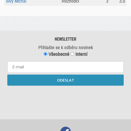
Sivý Michal
Rozhodčí
3
3.0
NEWSLETTER
Přihlašte se k odběru novinek
Všeobecné
Interní
ODESLAT
Starší newslettery ke stažení