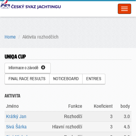
Toggl
naviga
Home
Aktivita rozhodčích
UNIQA CUP
Informace o závodě
FINAL RACE RESULTS
NOTICEBOARD
ENTRIES
AKTIVITA
Jméno
Funkce
Koeficient
body
Krátký Jan
Rozhodčí
3
3.0
Sivá Šárka
Hlavní rozhodčí
3
4.5