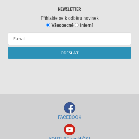
NEWSLETTER
Přihlašte se k odběru novinek
Všeobecné
Interní
ODESLAT
Starší newslettery ke stažení
FACEBOOK
YOUTUBE kanál ČSJ