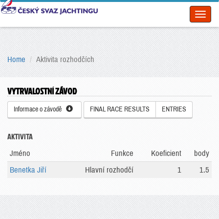
Toggl
naviga
Home
Aktivita rozhodčích
VYTRVALOSTNÍ ZÁVOD
Informace o závodě
FINAL RACE RESULTS
ENTRIES
AKTIVITA
Jméno
Funkce
Koeficient
body
Benetka Jiří
Hlavní rozhodčí
1
1.5