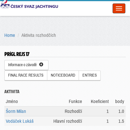
Toggl
naviga
Home
Aktivita rozhodčích
PRÍGL REJS 17
Informace o závodě
FINAL RACE RESULTS
NOTICEBOARD
ENTRIES
AKTIVITA
Jméno
Funkce
Koeficient
body
Šorm Milan
Rozhodčí
1
1.0
Vodáček Lukáš
Hlavní rozhodčí
1
1.5